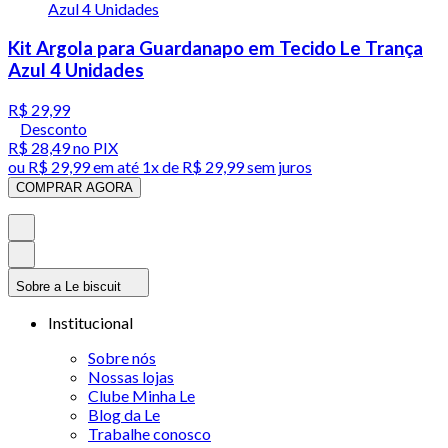
Kit Argola para Guardanapo em Tecido Le Trança
Azul 4 Unidades
R$ 29,99
Desconto
R$ 28,49
no PIX
ou
R$ 29,99
em até 1x de
R$ 29,99
sem juros
COMPRAR AGORA
Sobre a Le biscuit
Institucional
Sobre nós
Nossas lojas
Clube Minha Le
Blog da Le
Trabalhe conosco