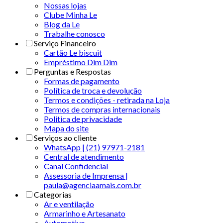
Nossas lojas
Clube Minha Le
Blog da Le
Trabalhe conosco
Serviço Financeiro
Cartão Le biscuit
Empréstimo Dim Dim
Perguntas e Respostas
Formas de pagamento
Política de troca e devolução
Termos e condições - retirada na Loja
Termos de compras internacionais
Politica de privacidade
Mapa do site
Serviços ao cliente
WhatsApp | (21) 97971-2181
Central de atendimento
Canal Confidencial
Assessoria de Imprensa |
paula@agenciaamais.com.br
Categorias
Ar e ventilação
Armarinho e Artesanato
Automotivo