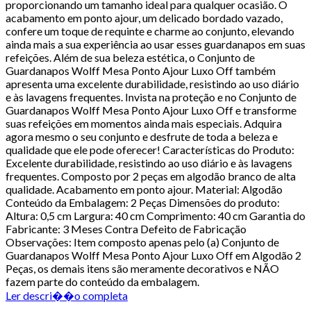
proporcionando um tamanho ideal para qualquer ocasião. O
acabamento em ponto ajour, um delicado bordado vazado,
confere um toque de requinte e charme ao conjunto, elevando
ainda mais a sua experiência ao usar esses guardanapos em suas
refeições. Além de sua beleza estética, o Conjunto de
Guardanapos Wolff Mesa Ponto Ajour Luxo Off também
apresenta uma excelente durabilidade, resistindo ao uso diário
e às lavagens frequentes. Invista na proteção e no Conjunto de
Guardanapos Wolff Mesa Ponto Ajour Luxo Off e transforme
suas refeições em momentos ainda mais especiais. Adquira
agora mesmo o seu conjunto e desfrute de toda a beleza e
qualidade que ele pode oferecer! Características do Produto:
Excelente durabilidade, resistindo ao uso diário e às lavagens
frequentes. Composto por 2 peças em algodão branco de alta
qualidade. Acabamento em ponto ajour. Material: Algodão
Conteúdo da Embalagem: 2 Peças Dimensões do produto:
Altura: 0,5 cm Largura: 40 cm Comprimento: 40 cm Garantia do
Fabricante: 3 Meses Contra Defeito de Fabricação
Observações: Item composto apenas pelo (a) Conjunto de
Guardanapos Wolff Mesa Ponto Ajour Luxo Off em Algodão 2
Peças, os demais itens são meramente decorativos e NÃO
fazem parte do conteúdo da embalagem.
Ler descri��o completa