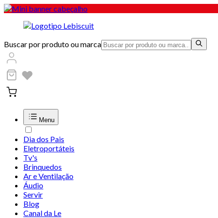
Buscar por produto ou marca
Menu
Dia dos Pais
Eletroportáteis
Tv's
Brinquedos
Ar e Ventilação
Áudio
Servir
Blog
Canal da Le