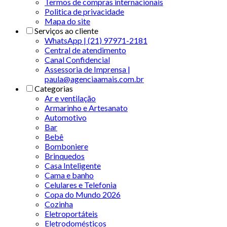
Termos de compras internacionais
Politica de privacidade
Mapa do site
Serviços ao cliente
WhatsApp | (21) 97971-2181
Central de atendimento
Canal Confidencial
Assessoria de Imprensa |
paula@agenciaamais.com.br
Categorias
Ar e ventilação
Armarinho e Artesanato
Automotivo
Bar
Bebê
Bomboniere
Brinquedos
Casa Inteligente
Cama e banho
Celulares e Telefonia
Copa do Mundo 2026
Cozinha
Eletroportáteis
Eletrodomésticos