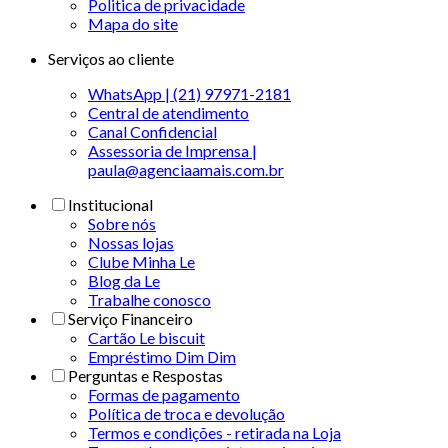
Politica de privacidade
Mapa do site
Serviços ao cliente
WhatsApp | (21) 97971-2181
Central de atendimento
Canal Confidencial
Assessoria de Imprensa |
paula@agenciaamais.com.br
Institucional
Sobre nós
Nossas lojas
Clube Minha Le
Blog da Le
Trabalhe conosco
Serviço Financeiro
Cartão Le biscuit
Empréstimo Dim Dim
Perguntas e Respostas
Formas de pagamento
Política de troca e devolução
Termos e condições - retirada na Loja