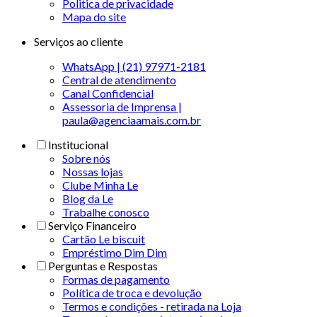
Politica de privacidade
Mapa do site
Serviços ao cliente
WhatsApp | (21) 97971-2181
Central de atendimento
Canal Confidencial
Assessoria de Imprensa |
paula@agenciaamais.com.br
Institucional
Sobre nós
Nossas lojas
Clube Minha Le
Blog da Le
Trabalhe conosco
Serviço Financeiro
Cartão Le biscuit
Empréstimo Dim Dim
Perguntas e Respostas
Formas de pagamento
Política de troca e devolução
Termos e condições - retirada na Loja