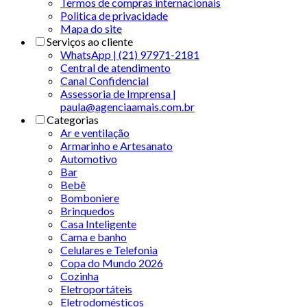
Termos de compras internacionais
Politica de privacidade
Mapa do site
Serviços ao cliente
WhatsApp | (21) 97971-2181
Central de atendimento
Canal Confidencial
Assessoria de Imprensa |
paula@agenciaamais.com.br
Categorias
Ar e ventilação
Armarinho e Artesanato
Automotivo
Bar
Bebê
Bomboniere
Brinquedos
Casa Inteligente
Cama e banho
Celulares e Telefonia
Copa do Mundo 2026
Cozinha
Eletroportáteis
Eletrodomésticos