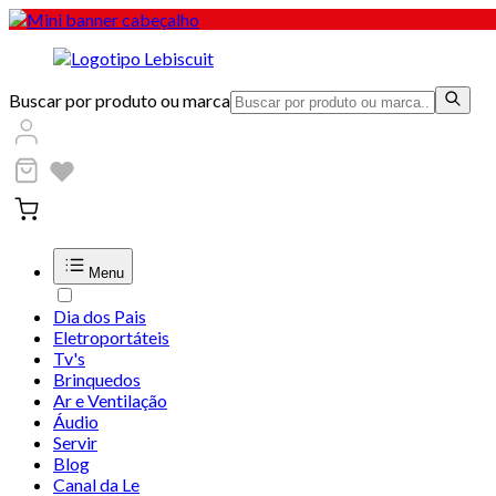
Buscar por produto ou marca
Menu
Dia dos Pais
Eletroportáteis
Tv's
Brinquedos
Ar e Ventilação
Áudio
Servir
Blog
Canal da Le