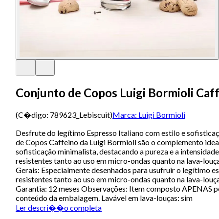
Conjunto de Copos Luigi Bormioli Caff
(C�digo:
789623_Lebiscuit
)
Marca:
Luigi Bormioli
Desfrute do legítimo Espresso Italiano com estilo e sofistic
de Copos Caffeino da Luigi Bormioli são o complemento ideal 
sofisticação minimalista, destacando a pureza e a intensida
resistentes tanto ao uso em micro-ondas quanto na lava-louç
Gerais: Especialmente desenhados para usufruir o legítimo e
resistentes tanto ao uso em micro-ondas quanto na lava-lo
Garantia: 12 meses Observações: Item composto APENAS pelo 
conteúdo da embalagem. Lavável em lava-louças: sim
Ler descri��o completa