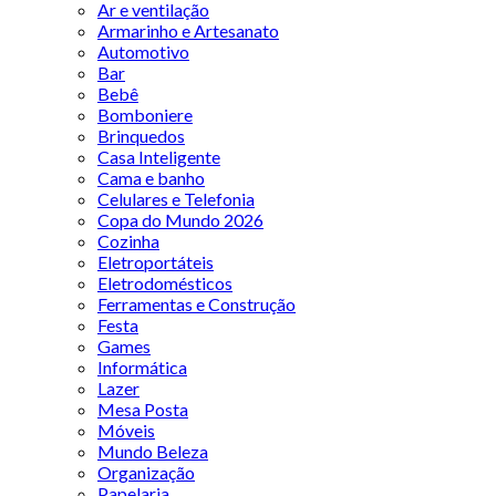
Ar e ventilação
Armarinho e Artesanato
Automotivo
Bar
Bebê
Bomboniere
Brinquedos
Casa Inteligente
Cama e banho
Celulares e Telefonia
Copa do Mundo 2026
Cozinha
Eletroportáteis
Eletrodomésticos
Ferramentas e Construção
Festa
Games
Informática
Lazer
Mesa Posta
Móveis
Mundo Beleza
Organização
Papelaria