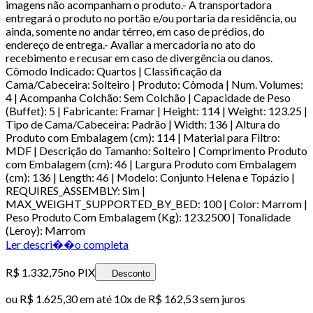
imagens não acompanham o produto.- A transportadora
entregará o produto no portão e/ou portaria da residência, ou
ainda, somente no andar térreo, em caso de prédios, do
endereço de entrega.- Avaliar a mercadoria no ato do
recebimento e recusar em caso de divergência ou danos.
Cômodo Indicado: Quartos | Classificação da
Cama/Cabeceira: Solteiro | Produto: Cômoda | Num. Volumes:
4 | Acompanha Colchão: Sem Colchão | Capacidade de Peso
(Buffet): 5 | Fabricante: Framar | Height: 114 | Weight: 123.25 |
Tipo de Cama/Cabeceira: Padrão | Width: 136 | Altura do
Produto com Embalagem (cm): 114 | Material para Filtro:
MDF | Descrição do Tamanho: Solteiro | Comprimento Produto
com Embalagem (cm): 46 | Largura Produto com Embalagem
(cm): 136 | Length: 46 | Modelo: Conjunto Helena e Topázio |
REQUIRES_ASSEMBLY: Sim |
MAX_WEIGHT_SUPPORTED_BY_BED: 100 | Color: Marrom |
Peso Produto Com Embalagem (Kg): 123.2500 | Tonalidade
(Leroy): Marrom
Ler descri��o completa
R$ 1.332,75
no PIX
Desconto
ou
R$ 1.625,30
em até
10x de R$ 162,53 sem juros