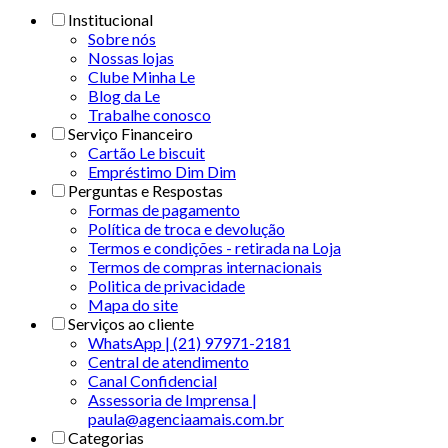
Institucional
Sobre nós
Nossas lojas
Clube Minha Le
Blog da Le
Trabalhe conosco
Serviço Financeiro
Cartão Le biscuit
Empréstimo Dim Dim
Perguntas e Respostas
Formas de pagamento
Política de troca e devolução
Termos e condições - retirada na Loja
Termos de compras internacionais
Politica de privacidade
Mapa do site
Serviços ao cliente
WhatsApp | (21) 97971-2181
Central de atendimento
Canal Confidencial
Assessoria de Imprensa |
paula@agenciaamais.com.br
Categorias