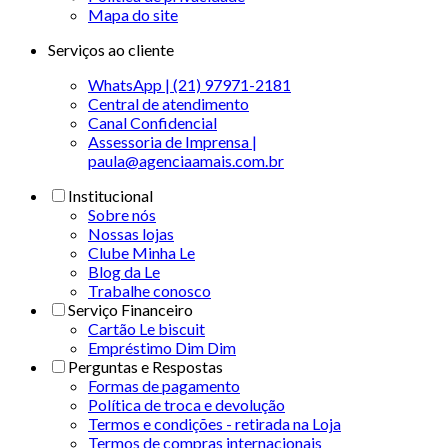
Mapa do site
Serviços ao cliente
WhatsApp | (21) 97971-2181
Central de atendimento
Canal Confidencial
Assessoria de Imprensa |
paula@agenciaamais.com.br
Institucional
Sobre nós
Nossas lojas
Clube Minha Le
Blog da Le
Trabalhe conosco
Serviço Financeiro
Cartão Le biscuit
Empréstimo Dim Dim
Perguntas e Respostas
Formas de pagamento
Política de troca e devolução
Termos e condições - retirada na Loja
Termos de compras internacionais