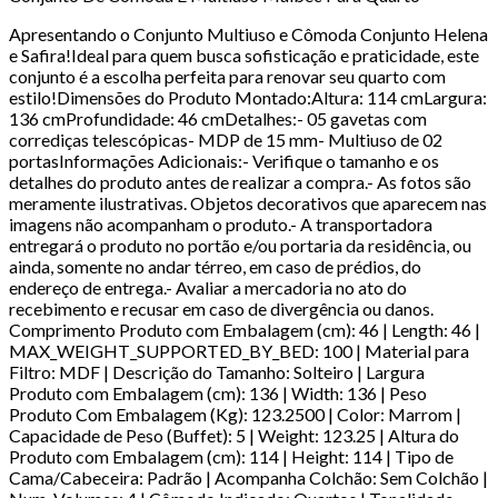
Apresentando o Conjunto Multiuso e Cômoda Conjunto Helena
e Safira!Ideal para quem busca sofisticação e praticidade, este
conjunto é a escolha perfeita para renovar seu quarto com
estilo!Dimensões do Produto Montado:Altura: 114 cmLargura:
136 cmProfundidade: 46 cmDetalhes:- 05 gavetas com
corrediças telescópicas- MDP de 15 mm- Multiuso de 02
portasInformações Adicionais:- Verifique o tamanho e os
detalhes do produto antes de realizar a compra.- As fotos são
meramente ilustrativas. Objetos decorativos que aparecem nas
imagens não acompanham o produto.- A transportadora
entregará o produto no portão e/ou portaria da residência, ou
ainda, somente no andar térreo, em caso de prédios, do
endereço de entrega.- Avaliar a mercadoria no ato do
recebimento e recusar em caso de divergência ou danos.
Comprimento Produto com Embalagem (cm): 46 | Length: 46 |
MAX_WEIGHT_SUPPORTED_BY_BED: 100 | Material para
Filtro: MDF | Descrição do Tamanho: Solteiro | Largura
Produto com Embalagem (cm): 136 | Width: 136 | Peso
Produto Com Embalagem (Kg): 123.2500 | Color: Marrom |
Capacidade de Peso (Buffet): 5 | Weight: 123.25 | Altura do
Produto com Embalagem (cm): 114 | Height: 114 | Tipo de
Cama/Cabeceira: Padrão | Acompanha Colchão: Sem Colchão |