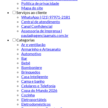
Politica de privacidade
Mapa do site
Serviços ao cliente
WhatsApp | (21) 97971-2181
Central de atendimento
Canal Confidencial
Assessoria de Imprensa |
paula@agenciaamais.com.br
Categorias
Ar e ventilação
Armarinho e Artesanato
Automotivo
Bar
Bebê
Bomboniere
Brinquedos
Casa Inteligente
Cama e banho
Celulares e Telefonia
Copa do Mundo 2026
Cozinha
Eletroportáteis
Eletrodomésticos