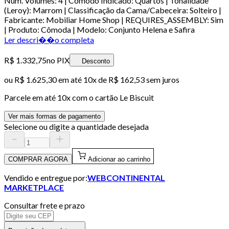
Num. Volumes: 4 | Cômodo Indicado: Quartos | Tonalidade
(Leroy): Marrom | Classificação da Cama/Cabeceira: Solteiro |
Fabricante: Mobiliar Home Shop | REQUIRES_ASSEMBLY: Sim
| Produto: Cômoda | Modelo: Conjunto Helena e Safira
Ler descri��o completa
R$ 1.332,75
no PIX
Desconto
ou
R$ 1.625,30
em até
10x de R$ 162,53 sem juros
Parcele em até
10
x com o cartão
Le Biscuit
Ver mais formas de pagamento
Selecione ou digite a quantidade desejada
COMPRAR AGORA
Adicionar ao carrinho
Vendido e entregue por:
WEBCONTINENTAL
MARKETPLACE
Consultar frete e prazo