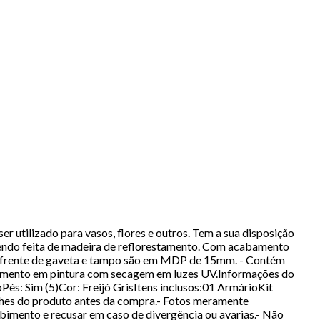
r utilizado para vasos, flores e outros. Tem a sua disposição
endo feita de madeira de reflorestamento. Com acabamento
, frente de gaveta e tampo são em MDP de 15mm. - Contém
cabamento em pintura com secagem em luzes UV.Informações do
és: Sim (5)Cor: Freijó GrisItens inclusos:01 ArmárioKit
hes do produto antes da compra.- Fotos meramente
ebimento e recusar em caso de divergência ou avarias.- Não