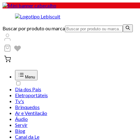
Buscar por produto ou marca
Menu
Dia dos Pais
Eletroportáteis
Tv's
Brinquedos
Ar e Ventilação
Áudio
Servir
Blog
Canal da Le