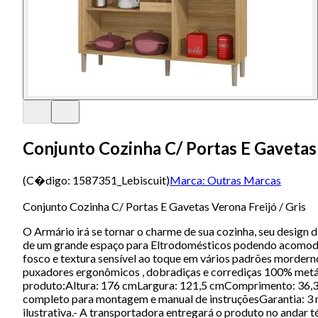
Conjunto Cozinha C/ Portas E Gavetas 
(C�digo:
1587351_Lebiscuit
)
Marca:
Outras Marcas
Conjunto Cozinha C/ Portas E Gavetas Verona Freijó / Gris
O Armário irá se tornar o charme de sua cozinha, seu design 
de um grande espaço para Eltrodomésticos podendo acomodar
fosco e textura sensível ao toque em vários padrões morde
puxadores ergonômicos , dobradiças e corrediças 100% metáli
produto:Altura: 176 cmLargura: 121,5 cmComprimento: 36,3 cm
completo para montagem e manual de instruçõesGarantia: 3 
ilustrativa.- A transportadora entregará o produto no andar 