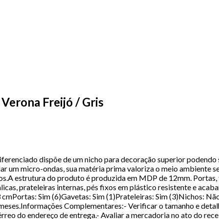
Verona Freijó / Gris
diferenciado dispõe de um nicho para decoração superior podendo se
 um micro-ondas, sua matéria prima valoriza o meio ambiente s
rnos.A estrutura do produto é produzida em MDP de 12mm. Portas
cas, prateleiras internas, pés fixos em plástico resistente e a
Portas: Sim (6)Gavetas: Sim (1)Prateleiras: Sim (3)Nichos: NãoP
meses.Informações Complementares:- Verificar o tamanho e detal
térreo do endereço de entrega.- Avaliar a mercadoria no ato do rec