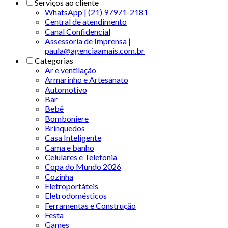
Serviços ao cliente
WhatsApp | (21) 97971-2181
Central de atendimento
Canal Confidencial
Assessoria de Imprensa |
paula@agenciaamais.com.br
Categorias
Ar e ventilação
Armarinho e Artesanato
Automotivo
Bar
Bebê
Bomboniere
Brinquedos
Casa Inteligente
Cama e banho
Celulares e Telefonia
Copa do Mundo 2026
Cozinha
Eletroportáteis
Eletrodomésticos
Ferramentas e Construção
Festa
Games