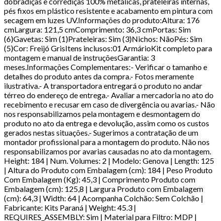
dobradiças e corrediças 100% metálicas, prateleiras internas,
pés fixos em plástico resistente e acabamento em pintura com
secagem em luzes UV.Informações do produto:Altura: 176
cmLargura: 121,5 cmComprimento: 36,3 cmPortas: Sim
(6)Gavetas: Sim (1)Prateleiras: Sim (3)Nichos: NãoPés: Sim
(5)Cor: Freijó GrisItens inclusos:01 ArmárioKit completo para
montagem e manual de instruçõesGarantia: 3
meses.Informações Complementares:- Verificar o tamanho e
detalhes do produto antes da compra.- Fotos meramente
ilustrativa.- A transportadora entregará o produto no andar
térreo do endereço de entrega.- Avaliar a mercadoria no ato do
recebimento e recusar em caso de divergência ou avarias.- Não
nos responsabilizamos pela montagem e desmontagem do
produto no ato da entrega e devolução, assim como os custos
gerados nestas situações.- Sugerimos a contratação de um
montador profissional para a montagem do produto. Não nos
responsabilizamos por avarias causadas no ato da montagem.
Height: 184 | Num. Volumes: 2 | Modelo: Genova | Length: 125
| Altura do Produto com Embalagem (cm): 184 | Peso Produto
Com Embalagem (Kg): 45,3 | Comprimento Produto com
Embalagem (cm): 125,8 | Largura Produto com Embalagem
(cm): 64,3 | Width: 64 | Acompanha Colchão: Sem Colchão |
Fabricante: Kits Paraná | Weight: 45.3 |
REQUIRES_ASSEMBLY: Sim | Material para Filtro: MDP |