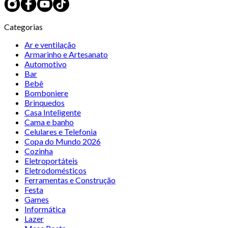
Categorias
Ar e ventilação
Armarinho e Artesanato
Automotivo
Bar
Bebê
Bomboniere
Brinquedos
Casa Inteligente
Cama e banho
Celulares e Telefonia
Copa do Mundo 2026
Cozinha
Eletroportáteis
Eletrodomésticos
Ferramentas e Construção
Festa
Games
Informática
Lazer