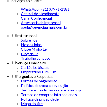
Serviços ao cliente
WhatsApp | (21) 97971-2181
Central de atendimento
Canal Confidencial
Assessoria de Imprensa |
paula@agenciaamais.com.br
Institucional
Sobre nós
Nossas lojas
Clube Minha Le
Blog da Le
Trabalhe conosco
Serviço Financeiro
Cartão Le biscuit
Empréstimo Dim Dim
Perguntas e Respostas
Formas de pagamento
Política de troca e devolução
Termos e condições - retirada na Loja
Termos de compras internacionais
Politica de privacidade
Mapa do site