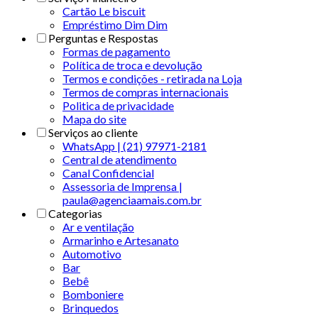
Cartão Le biscuit
Empréstimo Dim Dim
Perguntas e Respostas
Formas de pagamento
Política de troca e devolução
Termos e condições - retirada na Loja
Termos de compras internacionais
Politica de privacidade
Mapa do site
Serviços ao cliente
WhatsApp | (21) 97971-2181
Central de atendimento
Canal Confidencial
Assessoria de Imprensa |
paula@agenciaamais.com.br
Categorias
Ar e ventilação
Armarinho e Artesanato
Automotivo
Bar
Bebê
Bomboniere
Brinquedos