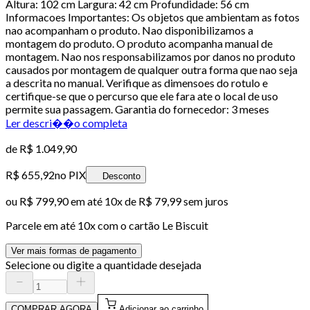
Altura: 102 cm Largura: 42 cm Profundidade: 56 cm
Informacoes Importantes: Os objetos que ambientam as fotos
nao acompanham o produto. Nao disponibilizamos a
montagem do produto. O produto acompanha manual de
montagem. Nao nos responsabilizamos por danos no produto
causados por montagem de qualquer outra forma que nao seja
a descrita no manual. Verifique as dimensoes do rotulo e
certifique-se que o percurso que ele fara ate o local de uso
permite sua passagem. Garantia do fornecedor: 3 meses
Ler descri��o completa
de
R$ 1.049,90
R$ 655,92
no PIX
Desconto
ou
R$ 799,90
em até
10x de R$ 79,99 sem juros
Parcele em até
10
x com o cartão
Le Biscuit
Ver mais formas de pagamento
Selecione ou digite a quantidade desejada
COMPRAR AGORA
Adicionar ao carrinho