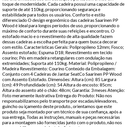
toque de modernidade. Cada cadeira possui uma capacidade de
suporte de até 110kg, proporcionando segurança e
estabilidade para todos os usuários. Conforto e estilo
diferenciado O design ergonômico das cadeiras Saarinen PP
Wood é ideal para longos períodos de uso, proporcionando o
máximo de conforto durante suas refeições e encontros. O
estofado macio e o revestimento de alta qualidade fazem
dessas cadeiras a escolha perfeita para quem busca decorar
com estilo. Características Gerais: Polipropileno 12mm; Fosco;
Assento estofado; Espuma D18; Revestimento em tecido
courino; Pés em madeira retangulares com ondulação nas
extremidades; Suporta até 110kg. Material: Polipropileno /
Madeira Revestimento: Courino Conteúdo da Embalagem:
Conjunto com 4 Cadeiras de Jantar SeatCo Saarinen PP Wood
com Assento Estofado. Dimensões: Altura (cm): 85 Largura
(cm): 49 Profundidade (cm): 54 Altura do encosto: 85cm;
Altura do assento até o chão: 48cm; Garantia: 3 meses Atenção:
Foto meramente ilustrativa Entrega do Produto: Não nos
responsabilizamos pelo transporte por escadas/elevadores,
guincho ou içamento deste produto., orientamos que este
produto seja montado por um técnico de sua confiança, após a
sua entrega, Todas as instruções, manuais e peças necessárias
para a montagem são fornecidas junto com o produto, não nos