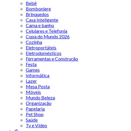
Bebê
Bomboniere
Brinquedos
Casa Inteligente
Cama e banho
Celulares e Telefonia
Copa do Mundo 2026
Cozinha
Eletroportáteis
Eletrodomésticos
Ferramentas e Construção
Festa
Games
Informática
Lazer
Mesa Posta
Móveis
Mundo Beleza
Organização
Papelaria
Pet Shop
Saúde
Tv e Vídeo