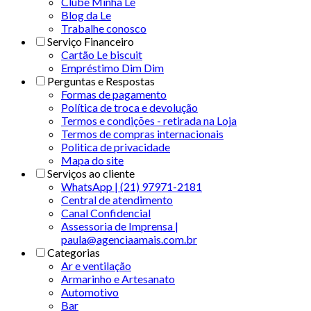
Clube Minha Le
Blog da Le
Trabalhe conosco
Serviço Financeiro
Cartão Le biscuit
Empréstimo Dim Dim
Perguntas e Respostas
Formas de pagamento
Política de troca e devolução
Termos e condições - retirada na Loja
Termos de compras internacionais
Politica de privacidade
Mapa do site
Serviços ao cliente
WhatsApp | (21) 97971-2181
Central de atendimento
Canal Confidencial
Assessoria de Imprensa |
paula@agenciaamais.com.br
Categorias
Ar e ventilação
Armarinho e Artesanato
Automotivo
Bar