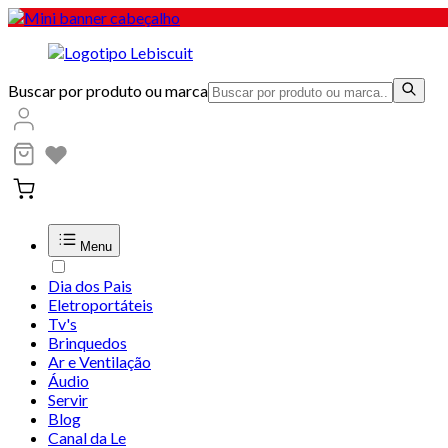
Buscar por produto ou marca
Menu
Dia dos Pais
Eletroportáteis
Tv's
Brinquedos
Ar e Ventilação
Áudio
Servir
Blog
Canal da Le