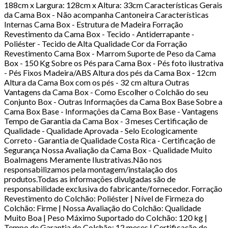
188cm x Largura: 128cm x Altura: 33cm Características Gerais
da Cama Box - Não acompanha Cantoneira Características
Internas Cama Box - Estrutura de Madeira Forração
Revestimento da Cama Box - Tecido - Antiderrapante -
Poliéster - Tecido de Alta Qualidade Cor da Forração
Revestimento Cama Box - Marrom Suporte de Peso da Cama
Box - 150 Kg Sobre os Pés para Cama Box - Pés foto ilustrativa
- Pés Fixos Madeira/ABS Altura dos pés da Cama Box - 12cm
Altura da Cama Box com os pés - 32 cm altura Outras
Vantagens da Cama Box - Como Escolher o Colchão do seu
Conjunto Box - Outras Informações da Cama Box Base Sobre a
Cama Box Base - Informações da Cama Box Base - Vantagens
Tempo de Garantia da Cama Box - 3 meses Certificação de
Qualidade - Qualidade Aprovada - Selo Ecologicamente
Correto - Garantia de Qualidade Costa Rica - Certificação de
Segurança Nossa Avaliação da Cama Box - Qualidade Muito
BoaImagens Meramente Ilustrativas.Não nos
responsabilizamos pela montagem/instalação dos
produtos.Todas as informações divulgadas são de
responsabilidade exclusiva do fabricante/fornecedor. Forração
Revestimento do Colchão: Poliéster | Nível de Firmeza do
Colchão: Firme | Nossa Avaliação do Colchão: Qualidade
Muito Boa | Peso Máximo Suportado do Colchão: 120 kg |
Tempo de Garantia do Colchão: 12 meses | Certificação de