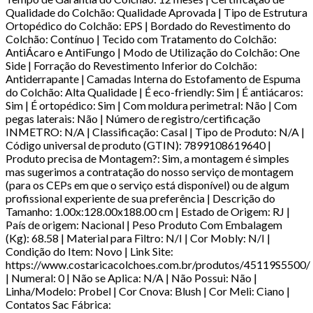
Qualidade do Colchão: Qualidade Aprovada | Tipo de Estrutura
Ortopédico do Colchão: EPS | Bordado do Revestimento do
Colchão: Contínuo | Tecido com Tratamento do Colchão:
AntiÁcaro e AntiFungo | Modo de Utilização do Colchão: One
Side | Forração do Revestimento Inferior do Colchão:
Antiderrapante | Camadas Interna do Estofamento de Espuma
do Colchão: Alta Qualidade | É eco-friendly: Sim | É antiácaros:
Sim | É ortopédico: Sim | Com moldura perimetral: Não | Com
pegas laterais: Não | Número de registro/certificação
INMETRO: N/A | Classificação: Casal | Tipo de Produto: N/A |
Código universal de produto (GTIN): 7899108619640 |
Produto precisa de Montagem?: Sim, a montagem é simples
mas sugerimos a contratação do nosso serviço de montagem
(para os CEPs em que o serviço está disponível) ou de algum
profissional experiente de sua preferência | Descrição do
Tamanho: 1.00x:128.00x188.00 cm | Estado de Origem: RJ |
País de origem: Nacional | Peso Produto Com Embalagem
(Kg): 68.58 | Material para Filtro: N/I | Cor Mobly: N/I |
Condição do Item: Novo | Link Site:
https://www.costaricacolchoes.com.br/produtos/45119S5500/
| Numeral: 0 | Não se Aplica: N/A | Não Possui: Não |
Linha/Modelo: Probel | Cor Cnova: Blush | Cor Meli: Ciano |
Contatos Sac Fábrica: