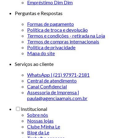
Empréstimo Dim Dim
Perguntas e Respostas
Formas de pagamento
Política de troca e devolução
Termos e condições - retirada na Loja
Termos de compras internacionais
Politica de privacidade
Mapa do site
Serviços ao cliente
WhatsApp | (21) 97971-2181
Central de atendimento
Canal Confidencial
Assessoria de Imprensa |
paula@agenciaamais.com.br
Institucional
Sobre nós
Nossas lojas
Clube Minha Le
Blog da Le