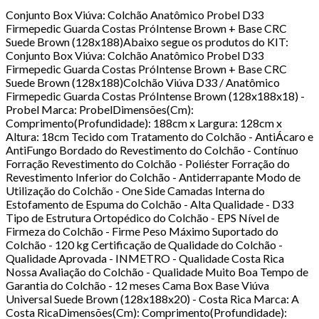
Conjunto Box Viúva: Colchão Anatômico Probel D33
Firmepedic Guarda Costas PróIntense Brown + Base CRC
Suede Brown (128x188)Abaixo segue os produtos do KIT:
Conjunto Box Viúva: Colchão Anatômico Probel D33
Firmepedic Guarda Costas PróIntense Brown + Base CRC
Suede Brown (128x188)Colchão Viúva D33 / Anatômico
Firmepedic Guarda Costas PróIntense Brown (128x188x18) -
Probel Marca: ProbelDimensões(Cm):
Comprimento(Profundidade): 188cm x Largura: 128cm x
Altura: 18cm Tecido com Tratamento do Colchão - AntiÁcaro e
AntiFungo Bordado do Revestimento do Colchão - Contínuo
Forração Revestimento do Colchão - Poliéster Forração do
Revestimento Inferior do Colchão - Antiderrapante Modo de
Utilização do Colchão - One Side Camadas Interna do
Estofamento de Espuma do Colchão - Alta Qualidade - D33
Tipo de Estrutura Ortopédico do Colchão - EPS Nível de
Firmeza do Colchão - Firme Peso Máximo Suportado do
Colchão - 120 kg Certificação de Qualidade do Colchão -
Qualidade Aprovada - INMETRO - Qualidade Costa Rica
Nossa Avaliação do Colchão - Qualidade Muito Boa Tempo de
Garantia do Colchão - 12 meses Cama Box Base Viúva
Universal Suede Brown (128x188x20) - Costa Rica Marca: A
Costa RicaDimensões(Cm): Comprimento(Profundidade):