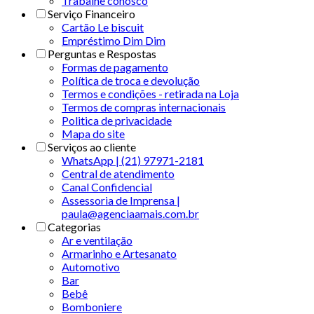
Trabalhe conosco
Serviço Financeiro
Cartão Le biscuit
Empréstimo Dim Dim
Perguntas e Respostas
Formas de pagamento
Política de troca e devolução
Termos e condições - retirada na Loja
Termos de compras internacionais
Politica de privacidade
Mapa do site
Serviços ao cliente
WhatsApp | (21) 97971-2181
Central de atendimento
Canal Confidencial
Assessoria de Imprensa |
paula@agenciaamais.com.br
Categorias
Ar e ventilação
Armarinho e Artesanato
Automotivo
Bar
Bebê
Bomboniere