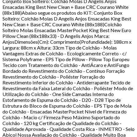
Conjunto Box Solteiro: Colchão Molas D Angelis Anjos
Ensacadas King Best New Clean + Base CRC Courano White
(88x188)Abaixo segue os produtos do KIT: Conjunto Box
Solteiro: Colchão Molas D Angelis Anjos Ensacadas King Best
New Clean + Base CRC Courano White (88x188)Colchão
Solteiro Molas Ensacadas MasterPocket King Best New Euro
Pillow Clean (88x188x33) - D Angelis Anjos Marca:
AnjosDimensões(Cm): Comprimento(Profundidade): 188cm x
Largura: 88cm x Altura: 33cm Tipo de Colchão - Molas
Vantagens Extras de Colchão - Ecologicamente Correto - c/
Sistema Polyframe - EPS Tipo de Pillow - Pillow Top Europeu
Tecido com Tratamento do Colchão - AntiÁcaro e AntiFungo
Bordado do Revestimento do Colchão - Contínuo Forração
Revestimento do Colchão - Poliéster Forração do
Revestimento Inferior do Colchão - Antiderrapante Tecido de
Revestimento da Faixa Lateral do Colchão - Poliéster Modo de
Utilização do Colchão - One Side Camadas Interna do
Estofamento de Espuma do Colchão - D20 - D28 Tipo de
Estrutura do Bloco de Espuma do Colchão - EPS Tipo de Mola
do Colchão - Ensacadas MasterPocket Nível de Firmeza do
Colchão - Macio c/ Firmeza Peso Máximo Suportado do
Colchão - 120 kg Certificação de Qualidade do Colchão -
Qualidade Aprovada - Qualidade Costa Rica - INMETRO - Selo
Abicol Nossa Avaliação do Colchão - Qualidade Muito Boa