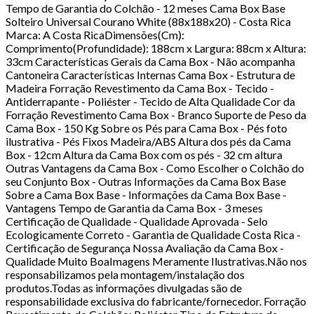
Tempo de Garantia do Colchão - 12 meses Cama Box Base
Solteiro Universal Courano White (88x188x20) - Costa Rica
Marca: A Costa RicaDimensões(Cm):
Comprimento(Profundidade): 188cm x Largura: 88cm x Altura:
33cm Características Gerais da Cama Box - Não acompanha
Cantoneira Características Internas Cama Box - Estrutura de
Madeira Forração Revestimento da Cama Box - Tecido -
Antiderrapante - Poliéster - Tecido de Alta Qualidade Cor da
Forração Revestimento Cama Box - Branco Suporte de Peso da
Cama Box - 150 Kg Sobre os Pés para Cama Box - Pés foto
ilustrativa - Pés Fixos Madeira/ABS Altura dos pés da Cama
Box - 12cm Altura da Cama Box com os pés - 32 cm altura
Outras Vantagens da Cama Box - Como Escolher o Colchão do
seu Conjunto Box - Outras Informações da Cama Box Base
Sobre a Cama Box Base - Informações da Cama Box Base -
Vantagens Tempo de Garantia da Cama Box - 3 meses
Certificação de Qualidade - Qualidade Aprovada - Selo
Ecologicamente Correto - Garantia de Qualidade Costa Rica -
Certificação de Segurança Nossa Avaliação da Cama Box -
Qualidade Muito BoaImagens Meramente Ilustrativas.Não nos
responsabilizamos pela montagem/instalação dos
produtos.Todas as informações divulgadas são de
responsabilidade exclusiva do fabricante/fornecedor. Forração