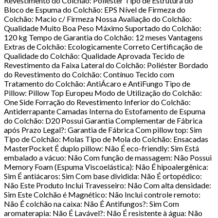
Revestimento do Colchão: Poliéster Tipo de Estrutura do
Bloco de Espuma do Colchão: EPS Nível de Firmeza do
Colchão: Macio c/ Firmeza Nossa Avaliação do Colchão:
Qualidade Muito Boa Peso Máximo Suportado do Colchão:
120 kg Tempo de Garantia do Colchão: 12 meses Vantagens
Extras de Colchão: Ecologicamente Correto Certificação de
Qualidade do Colchão: Qualidade Aprovada Tecido de
Revestimento da Faixa Lateral do Colchão: Poliéster Bordado
do Revestimento do Colchão: Contínuo Tecido com
Tratamento do Colchão: AntiÁcaro e AntiFungo Tipo de
Pillow: Pillow Top Europeu Modo de Utilização do Colchão:
One Side Forração do Revestimento Inferior do Colchão:
Antiderrapante Camadas Interna do Estofamento de Espuma
do Colchão: D20 Possui Garantia Complementar de Fábrica
após Prazo Legal?: Garantia de Fábrica Com pillow top: Sim
Tipo de Colchão: Molas Tipo de Mola do Colchão: Ensacadas
MasterPocket É duplo pillow: Não É eco-friendly: Sim Está
embalado a vácuo: Não Com função de massagem: Não Possui
Memory Foam (Espuma Viscoelástica): Não É hipoalergênica:
Sim É antiácaros: Sim Com base dividida: Não É ortopédico:
Não Este Produto Inclui Travesseiro: Não Com alta densidade:
Sim Este Colchão é Magnético: Não Inclui controle remoto:
Não É colchão na caixa: Não É Antifungos?: Sim Com
aromaterapia: Não É Lavável?: Não É resistente à água: Não