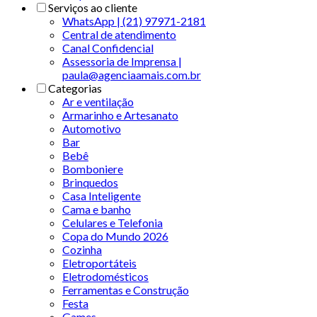
Serviços ao cliente
WhatsApp | (21) 97971-2181
Central de atendimento
Canal Confidencial
Assessoria de Imprensa |
paula@agenciaamais.com.br
Categorias
Ar e ventilação
Armarinho e Artesanato
Automotivo
Bar
Bebê
Bomboniere
Brinquedos
Casa Inteligente
Cama e banho
Celulares e Telefonia
Copa do Mundo 2026
Cozinha
Eletroportáteis
Eletrodomésticos
Ferramentas e Construção
Festa
Games