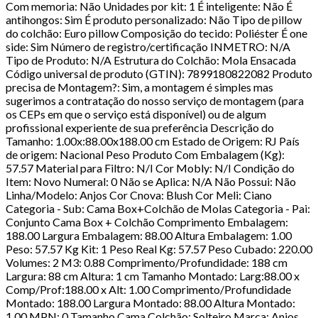
Com memoria: Não Unidades por kit: 1 É inteligente: Não É
antihongos: Sim É produto personalizado: Não Tipo de pillow
do colchão: Euro pillow Composição do tecido: Poliéster É one
side: Sim Número de registro/certificação INMETRO: N/A
Tipo de Produto: N/A Estrutura do Colchão: Mola Ensacada
Código universal de produto (GTIN): 7899180822082 Produto
precisa de Montagem?: Sim, a montagem é simples mas
sugerimos a contratação do nosso serviço de montagem (para
os CEPs em que o serviço está disponível) ou de algum
profissional experiente de sua preferência Descrição do
Tamanho: 1.00x:88.00x188.00 cm Estado de Origem: RJ País
de origem: Nacional Peso Produto Com Embalagem (Kg):
57.57 Material para Filtro: N/I Cor Mobly: N/I Condição do
Item: Novo Numeral: 0 Não se Aplica: N/A Não Possui: Não
Linha/Modelo: Anjos Cor Cnova: Blush Cor Meli: Ciano
Categoria - Sub: Cama Box+Colchão de Molas Categoria - Pai:
Conjunto Cama Box + Colchão Comprimento Embalagem:
188.00 Largura Embalagem: 88.00 Altura Embalagem: 1.00
Peso: 57.57 Kg Kit: 1 Peso Real Kg: 57.57 Peso Cubado: 220.00
Volumes: 2 M3: 0.88 Comprimento/Profundidade: 188 cm
Largura: 88 cm Altura: 1 cm Tamanho Montado: Larg:88.00 x
Comp/Prof:188.00 x Alt: 1.00 Comprimento/Profundidade
Montado: 188.00 Largura Montado: 88.00 Altura Montado:
1.00 MPN: 0 Tamanho Cama Colchão: Solteiro Marca: Anjos