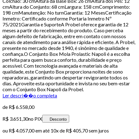
Colchão: 30 cmAltura da Base Box: 26 cmAltura dos Pés: 12
cmAltura do Conjunto: 68 cmLargura: 158 cmComprimento:
198 cmManutenção: No turnGarantia: 12 MesesCertificação
Inmetro: Certificado conforme Portaria Inmetro Nº
75/2021Garantia e SuporteA Probel oferece garantia de 12
meses a partir do recebimento do produto. Caso perceba
algum defeito de fabricação, entre em contato com nossos
canais de atendimento para análise rápida e eficiente. A Probel,
presente no mercado desde 1940, é sinônimo de qualidade e
confiança.O Conjunto Box Mola Prolastic Napoli é a escolha
perfeita para quem busca conforto, durabilidade e preço
acessível. Com tecnologia avançada e materiais de alta
qualidade, este Conjunto Box proporciona noites de sono
reparadoras, garantindo um despertar revigorante todos os
dias. Aproveite esta oportunidade e invista no seu bem-estar
com o Conjunto Box Napoli da Probel.
Ler descri��o completa
de
R$ 6.558,00
R$ 3.651,30
no PIX
Desconto
ou
R$ 4.057,00
em até
10x de R$ 405,70 sem juros