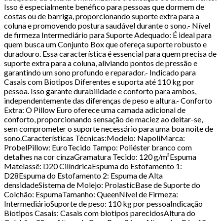
Isso é especialmente benéfico para pessoas que dormem de
costas ou de barriga, proporcionando suporte extra para a
coluna e promovendo postura saudável durante o sono.- Nível
de firmeza Intermediário para Suporte Adequado: É ideal para
quem busca um Conjunto Box que ofereça suporte robusto e
duradouro. Essa característica é essencial para quem precisa de
suporte extra para a coluna, aliviando pontos de pressão e
garantindo um sono profundo e reparador.- Indicado para
Casais com Biotipos Diferentes e suporta até 110 kg por
pessoa. Isso garante durabilidade e conforto para ambos,
independentemente das diferenças de peso e altura.- Conforto
Extra: O Pillow Euro oferece uma camada adicional de
conforto, proporcionando sensação de maciez ao deitar-se,
sem comprometer o suporte necessário para uma boa noite de
sono.Características Técnicas:Modelo: NapoliMarca:
ProbelPillow: EuroTecido Tampo: Poliéster branco com
detalhes na cor cinzaGramatura Tecido: 120 g/m²Espuma
Matelassê: D20 CilíndricaEspuma do Estofamento 1:
D28Espuma do Estofamento 2: Espuma de Alta
densidadeSistema de Molejo: ProlasticBase de Suporte do
Colchão: EspumaTamanho: QueenNível de Firmeza:
IntermediárioSuporte de peso: 110 kg por pessoaIndicação
Biotipos Casais: Casais com biotipos parecidosAltura do