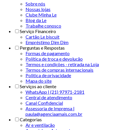
Sobre nós
Nossas lojas
Clube Minha Le
Blog da Le
Trabalhe conosco
Serviço Financeiro
Cartão Le biscuit
Empréstimo Dim Dim
Perguntas e Respostas
Formas de pagamento
Política de troca e devolução
Termos e condições - retirada na Loja
Termos de compras internacionais
Politica de privacidade
Mapa do site
Serviços ao cliente
WhatsApp | (21) 97971-2181
Central de atendimento
Canal Confidencial
Assessoria de Imprensa |
paula@agenciaamais.com.br
Categorias
Ar e ventilação