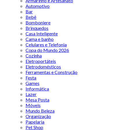
Armarinho e Artesanato
Automotivo
Bar
Bebê
Bomboniere
Brinquedos
Casa Inteligente
Cama e banho
Celulares e Telefonia
Copa do Mundo 2026
Cozinha
Eletroportáteis
Eletrodomésticos
Ferramentas e Construção
Festa
Games
Informática
Lazer
Mesa Posta
Móveis
Mundo Beleza
Organização
Papelaria
Pet Shop