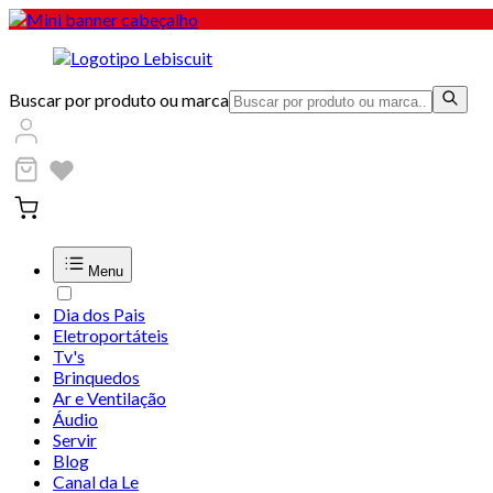
Buscar por produto ou marca
Menu
Dia dos Pais
Eletroportáteis
Tv's
Brinquedos
Ar e Ventilação
Áudio
Servir
Blog
Canal da Le