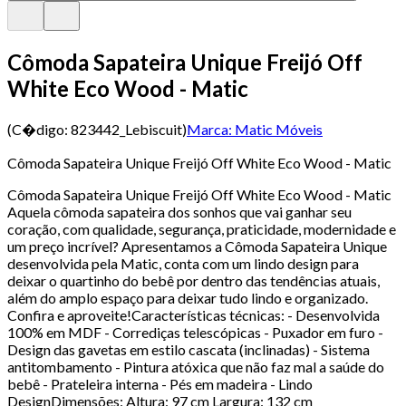
Cômoda Sapateira Unique Freijó Off
White Eco Wood - Matic
(C�digo:
823442_Lebiscuit
)
Marca:
Matic Móveis
Cômoda Sapateira Unique Freijó Off White Eco Wood - Matic
Cômoda Sapateira Unique Freijó Off White Eco Wood - Matic
Aquela cômoda sapateira dos sonhos que vai ganhar seu
coração, com qualidade, segurança, praticidade, modernidade e
um preço incrível? Apresentamos a Cômoda Sapateira Unique
desenvolvida pela Matic, conta com um lindo design para
deixar o quartinho do bebê por dentro das tendências atuais,
além do amplo espaço para deixar tudo lindo e organizado.
Confira e aproveite!Características técnicas: - Desenvolvida
100% em MDF - Corrediças telescópicas - Puxador em furo -
Design das gavetas em estilo cascata (inclinadas) - Sistema
antitombamento - Pintura atóxica que não faz mal a saúde do
bebê - Prateleira interna - Pés em madeira - Lindo
DesignDimensões: Altura: 97 cm Largura: 132 cm