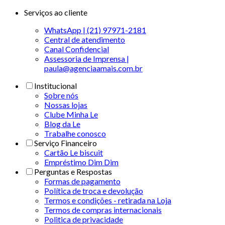
Serviços ao cliente
WhatsApp | (21) 97971-2181
Central de atendimento
Canal Confidencial
Assessoria de Imprensa |
paula@agenciaamais.com.br
Institucional
Sobre nós
Nossas lojas
Clube Minha Le
Blog da Le
Trabalhe conosco
Serviço Financeiro
Cartão Le biscuit
Empréstimo Dim Dim
Perguntas e Respostas
Formas de pagamento
Política de troca e devolução
Termos e condições - retirada na Loja
Termos de compras internacionais
Politica de privacidade