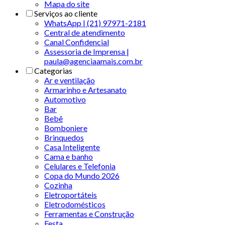
Mapa do site
Serviços ao cliente
WhatsApp | (21) 97971-2181
Central de atendimento
Canal Confidencial
Assessoria de Imprensa |
paula@agenciaamais.com.br
Categorias
Ar e ventilação
Armarinho e Artesanato
Automotivo
Bar
Bebê
Bomboniere
Brinquedos
Casa Inteligente
Cama e banho
Celulares e Telefonia
Copa do Mundo 2026
Cozinha
Eletroportáteis
Eletrodomésticos
Ferramentas e Construção
Festa