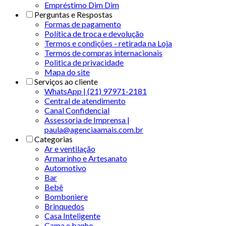
Empréstimo Dim Dim
Perguntas e Respostas
Formas de pagamento
Política de troca e devolução
Termos e condições - retirada na Loja
Termos de compras internacionais
Politica de privacidade
Mapa do site
Serviços ao cliente
WhatsApp | (21) 97971-2181
Central de atendimento
Canal Confidencial
Assessoria de Imprensa |
paula@agenciaamais.com.br
Categorias
Ar e ventilação
Armarinho e Artesanato
Automotivo
Bar
Bebê
Bomboniere
Brinquedos
Casa Inteligente
Cama e banho