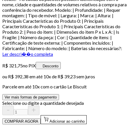
nome, cidade e quantidades de volumes relativos à compra para
conferência do recebedor. Modelo: | Profundidade: | Requer
montagem: | Tipo de móvel: | Largura: | Marca: | Altura: |
Principais Características do Produto 0: | Principais
Características do Produto 1: | Principais Características do
Produto 2: | Peso do item: | Dimensões do item P x L x A: | Is
Fragile: | Número da peça: | Cor: | Quantidade de itens: |
Certificação de teste externa: | Componentes incluídos: |
Fabricante: | Número do modelo: | Baterias são necessárias?:
Ler descri��o completa
R$ 321,75
no PIX
Desconto
ou
R$ 392,38
em até
10x de R$ 39,23 sem juros
Parcele em até
10
x com o cartão
Le Biscuit
Ver mais formas de pagamento
Selecione ou digite a quantidade desejada
COMPRAR AGORA
Adicionar ao carrinho