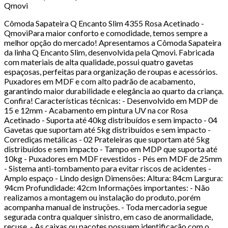
Qmovi
Cômoda Sapateira Q Encanto Slim 4355 Rosa Acetinado -
QmoviPara maior conforto e comodidade, temos sempre a
melhor opção do mercado! Apresentamos a Cômoda Sapateira
da linha Q Encanto Slim, desenvolvida pela Qmovi. Fabricada
com materiais de alta qualidade, possui quatro gavetas
espaçosas, perfeitas para organização de roupas e acessórios.
Puxadores em MDF e com alto padrão de acabamento,
garantindo maior durabilidade e elegância ao quarto da criança.
Confira! Características técnicas: - Desenvolvido em MDP de
15 e 12mm - Acabamento em pintura UV na cor Rosa
Acetinado - Suporta até 40kg distribuídos e sem impacto - 04
Gavetas que suportam até 5kg distribuídos e sem impacto -
Corrediças metálicas - 02 Prateleiras que suportam até 5kg
distribuídos e sem impacto - Tampo em MDP que suporta até
10kg - Puxadores em MDF revestidos - Pés em MDF de 25mm
- Sistema anti-tombamento para evitar riscos de acidentes -
Amplo espaço - Lindo design Dimensões: Altura: 84cm Largura:
94cm Profundidade: 42cm Informações importantes: - Não
realizamos a montagem ou instalação do produto, porém
acompanha manual de instruções. - Toda mercadoria segue
segurada contra qualquer sinistro, em caso de anormalidade,
recuse. - As caixas ou pacotes possuem identificação com o