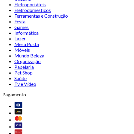
Eletroportáteis
Eletrodomésticos
Ferramentas e Construção
Festa
Games
Informática
Lazer
Mesa Posta
Móveis
Mundo Beleza
Organização
Papelaria
Pet Shop
Saúde
Tv e Vídeo
Pagamento