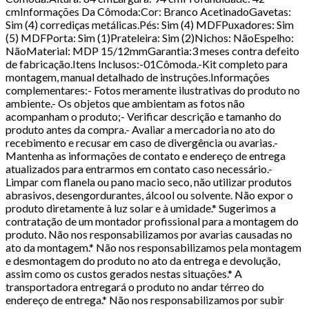
cmInformações Da Cômoda:Cor: Branco AcetinadoGavetas:
Sim (4) corrediças metálicas.Pés: Sim (4) MDFPuxadores: Sim
(5) MDFPorta: Sim (1)Prateleira: Sim (2)Nichos: NãoEspelho:
NãoMaterial: MDP 15/12mmGarantia:3 meses contra defeito
de fabricação.Itens Inclusos:-01Cômoda.-Kit completo para
montagem, manual detalhado de instruções.Informações
complementares:- Fotos meramente ilustrativas do produto no
ambiente.- Os objetos que ambientam as fotos não
acompanham o produto;- Verificar descrição e tamanho do
produto antes da compra.- Avaliar a mercadoria no ato do
recebimento e recusar em caso de divergência ou avarias.-
Mantenha as informações de contato e endereço de entrega
atualizados para entrarmos em contato caso necessário.-
Limpar com flanela ou pano macio seco, não utilizar produtos
abrasivos, desengordurantes, álcool ou solvente. Não expor o
produto diretamente à luz solar e à umidade.* Sugerimos a
contratação de um montador profissional para a montagem do
produto. Não nos responsabilizamos por avarias causadas no
ato da montagem.* Não nos responsabilizamos pela montagem
e desmontagem do produto no ato da entrega e devolução,
assim como os custos gerados nestas situações.* A
transportadora entregará o produto no andar térreo do
endereço de entrega.* Não nos responsabilizamos por subir