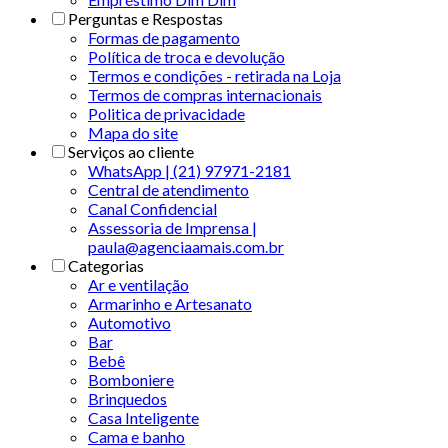
Perguntas e Respostas
Formas de pagamento
Política de troca e devolução
Termos e condições - retirada na Loja
Termos de compras internacionais
Politica de privacidade
Mapa do site
Serviços ao cliente
WhatsApp | (21) 97971-2181
Central de atendimento
Canal Confidencial
Assessoria de Imprensa |
paula@agenciaamais.com.br
Categorias
Ar e ventilação
Armarinho e Artesanato
Automotivo
Bar
Bebê
Bomboniere
Brinquedos
Casa Inteligente
Cama e banho