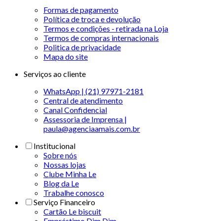
Formas de pagamento
Política de troca e devolução
Termos e condições - retirada na Loja
Termos de compras internacionais
Politica de privacidade
Mapa do site
Serviços ao cliente
WhatsApp | (21) 97971-2181
Central de atendimento
Canal Confidencial
Assessoria de Imprensa |
paula@agenciaamais.com.br
Institucional
Sobre nós
Nossas lojas
Clube Minha Le
Blog da Le
Trabalhe conosco
Serviço Financeiro
Cartão Le biscuit
Empréstimo Dim Dim