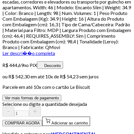
escadas, corredores e elevadores ou transporte por guincho em
apartamentos. Width: 46 | Modelo: Encanto Slim | Weight: 34.9
| Color: Branco | Length: 98 | Num. Volumes: 1 | Peso Produto
Com Embalagem (Kg): 34.9 | Height: 16 | Altura do Produto
com Embalagem (cm): 16,3 | Tipo de Cama/Cabeceira: Padrão
| Material para Filtro: MDP | Largura Produto com Embalagem
(cm): 46,4 | REQUIRES_ASSEMBLY: Sim | Comprimento
Produto com Embalagem (cm): 98,4 | Tonalidade (Leroy):
Branco | Fabricante: QMovi
Ler descri��o completa
R$ 444,69
no PIX
Desconto
ou
R$ 542,30
em até
10x de R$ 54,23 sem juros
Parcele em até
10
x com o cartão
Le Biscuit
Ver mais formas de pagamento
Selecione ou digite a quantidade desejada
COMPRAR AGORA
Adicionar ao carrinho
Vendido e entregue por:
WEBCONTINENTAL