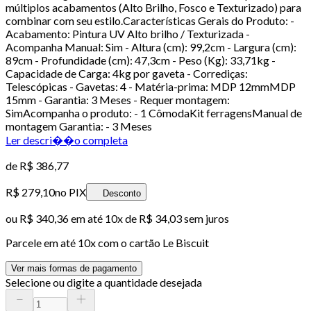
múltiplos acabamentos (Alto Brilho, Fosco e Texturizado) para
combinar com seu estilo.Características Gerais do Produto: -
Acabamento: Pintura UV Alto brilho / Texturizada -
Acompanha Manual: Sim - Altura (cm): 99,2cm - Largura (cm):
89cm - Profundidade (cm): 47,3cm - Peso (Kg): 33,71kg -
Capacidade de Carga: 4kg por gaveta - Corrediças:
Telescópicas - Gavetas: 4 - Matéria-prima: MDP 12mmMDP
15mm - Garantia: 3 Meses - Requer montagem:
SimAcompanha o produto: - 1 CômodaKit ferragensManual de
montagem Garantia: - 3 Meses
Ler descri��o completa
de
R$ 386,77
R$ 279,10
no PIX
Desconto
ou
R$ 340,36
em até
10x de R$ 34,03 sem juros
Parcele em até
10
x com o cartão
Le Biscuit
Ver mais formas de pagamento
Selecione ou digite a quantidade desejada