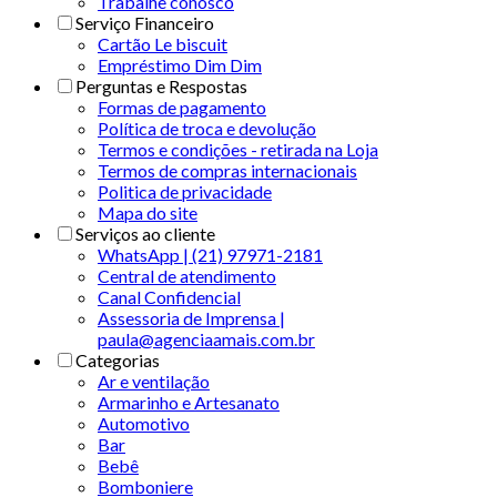
Trabalhe conosco
Serviço Financeiro
Cartão Le biscuit
Empréstimo Dim Dim
Perguntas e Respostas
Formas de pagamento
Política de troca e devolução
Termos e condições - retirada na Loja
Termos de compras internacionais
Politica de privacidade
Mapa do site
Serviços ao cliente
WhatsApp | (21) 97971-2181
Central de atendimento
Canal Confidencial
Assessoria de Imprensa |
paula@agenciaamais.com.br
Categorias
Ar e ventilação
Armarinho e Artesanato
Automotivo
Bar
Bebê
Bomboniere