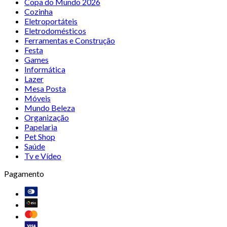
Copa do Mundo 2026
Cozinha
Eletroportáteis
Eletrodomésticos
Ferramentas e Construção
Festa
Games
Informática
Lazer
Mesa Posta
Móveis
Mundo Beleza
Organização
Papelaria
Pet Shop
Saúde
Tv e Vídeo
Pagamento