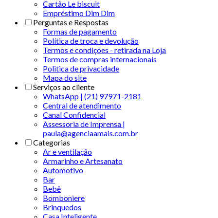
Cartão Le biscuit
Empréstimo Dim Dim
Perguntas e Respostas
Formas de pagamento
Política de troca e devolução
Termos e condições - retirada na Loja
Termos de compras internacionais
Politica de privacidade
Mapa do site
Serviços ao cliente
WhatsApp | (21) 97971-2181
Central de atendimento
Canal Confidencial
Assessoria de Imprensa |
paula@agenciaamais.com.br
Categorias
Ar e ventilação
Armarinho e Artesanato
Automotivo
Bar
Bebê
Bomboniere
Brinquedos
Casa Inteligente