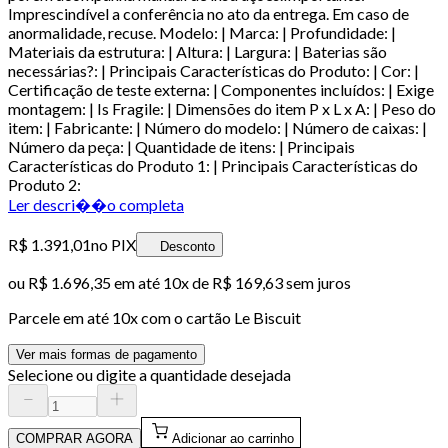
Imprescindível a conferência no ato da entrega. Em caso de
anormalidade, recuse. Modelo: | Marca: | Profundidade: |
Materiais da estrutura: | Altura: | Largura: | Baterias são
necessárias?: | Principais Características do Produto: | Cor: |
Certificação de teste externa: | Componentes incluídos: | Exige
montagem: | Is Fragile: | Dimensões do item P x L x A: | Peso do
item: | Fabricante: | Número do modelo: | Número de caixas: |
Número da peça: | Quantidade de itens: | Principais
Características do Produto 1: | Principais Características do
Produto 2:
Ler descri��o completa
R$ 1.391,01
no PIX
Desconto
ou
R$ 1.696,35
em até
10x de R$ 169,63 sem juros
Parcele em até
10
x com o cartão
Le Biscuit
Ver mais formas de pagamento
Selecione ou digite a quantidade desejada
COMPRAR AGORA
Adicionar ao carrinho