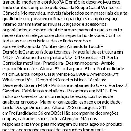
tranquilo, moderno e prático?A Demóbile desenvolveu este
lindo combo composto pelo Guarda Roupa Casal Venice e a
Cômoda Montevideu, móveis fabricados com materiais de alta
qualidade que possuem ótimas repartições e amplo espaço
interno para manter as roupas, calçados e acessórios
organizados, o espaço ideal de armazenamento que o quarto
necessita com elegância e charme pertinho de você. Confira
todas as características desse lindo combo e
aproveite!Cômoda Montevidéu Amêndola Touch -
DemóbileCaracterísticas técnicas- Material da estrutura em
MDP- Acabamento em pintura U.V- 04 Gavetas- 01 Porta-
Corrediça metálica- Prateleira- Design moderno- Amplo
espaçoDimensões:Altura: 92 cmLargura: 91 cmProfundidade:
41 cmGuarda Roupa Casal Venice 62080PE Amendola Off
White com Pés - DemóbileCaracterísticas Técnicas:-
Desenvolvido em MDF- Pintura e acabamento UV- 6 Portas- 2
Gavetas- Cabideiros metálicos- Puxadores em MDF- Pés
inclusos- Gavetas com corrediças telescópicas livres de
qualquer enrosco- Maior organização, espaço e praticidade-
Lindo DesignDimensões:Altura: 223 cmLargura: 241
cmProfundidade: 56 cmOBS: Não acompanha decorações,
roupas, calçados e acessórios.Atenção: Não nos
responsabilizamos pela montagem ou instalação do produto,
porém acompanha manual de instruções.Importante: