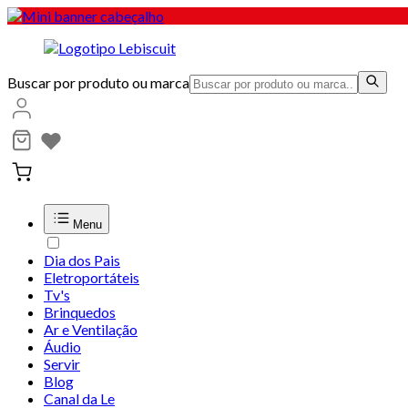
Buscar por produto ou marca
Menu
Dia dos Pais
Eletroportáteis
Tv's
Brinquedos
Ar e Ventilação
Áudio
Servir
Blog
Canal da Le