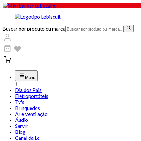
Buscar por produto ou marca
Menu
Dia dos Pais
Eletroportáteis
Tv's
Brinquedos
Ar e Ventilação
Áudio
Servir
Blog
Canal da Le