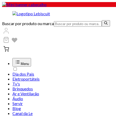
Buscar por produto ou marca
Menu
Dia dos Pais
Eletroportáteis
Tv's
Brinquedos
Ar e Ventilação
Áudio
Servir
Blog
Canal da Le