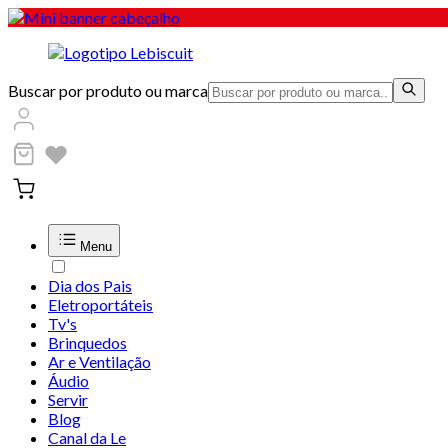
Buscar por produto ou marca
Menu
Dia dos Pais
Eletroportáteis
Tv's
Brinquedos
Ar e Ventilação
Áudio
Servir
Blog
Canal da Le