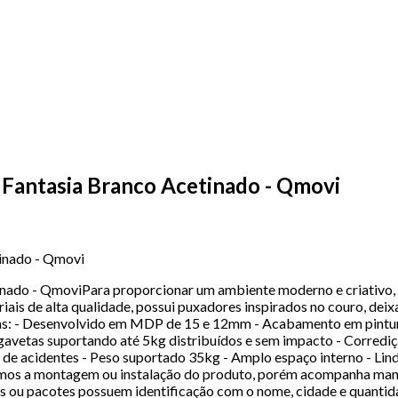
 Fantasia Branco Acetinado - Qmovi
inado - Qmovi
inado - QmoviPara proporcionar um ambiente moderno e criativo,
iais de alta qualidade, possui puxadores inspirados no couro, de
nicas: - Desenvolvido em MDP de 15 e 12mm - Acabamento em pint
gavetas suportando até 5kg distribuídos e sem impacto - Corrediç
e acidentes - Peso suportado 35kg - Amplo espaço interno - Lin
mos a montagem ou instalação do produto, porém acompanha manua
ixas ou pacotes possuem identificação com o nome, cidade e quanti