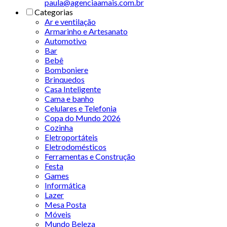
paula@agenciaamais.com.br
Categorias
Ar e ventilação
Armarinho e Artesanato
Automotivo
Bar
Bebê
Bomboniere
Brinquedos
Casa Inteligente
Cama e banho
Celulares e Telefonia
Copa do Mundo 2026
Cozinha
Eletroportáteis
Eletrodomésticos
Ferramentas e Construção
Festa
Games
Informática
Lazer
Mesa Posta
Móveis
Mundo Beleza