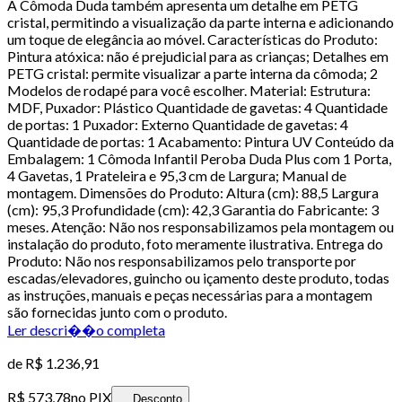
A Cômoda Duda também apresenta um detalhe em PETG
cristal, permitindo a visualização da parte interna e adicionando
um toque de elegância ao móvel. Características do Produto:
Pintura atóxica: não é prejudicial para as crianças; Detalhes em
PETG cristal: permite visualizar a parte interna da cômoda; 2
Modelos de rodapé para você escolher. Material: Estrutura:
MDF, Puxador: Plástico Quantidade de gavetas: 4 Quantidade
de portas: 1 Puxador: Externo Quantidade de gavetas: 4
Quantidade de portas: 1 Acabamento: Pintura UV Conteúdo da
Embalagem: 1 Cômoda Infantil Peroba Duda Plus com 1 Porta,
4 Gavetas, 1 Prateleira e 95,3 cm de Largura; Manual de
montagem. Dimensões do Produto: Altura (cm): 88,5 Largura
(cm): 95,3 Profundidade (cm): 42,3 Garantia do Fabricante: 3
meses. Atenção: Não nos responsabilizamos pela montagem ou
instalação do produto, foto meramente ilustrativa. Entrega do
Produto: Não nos responsabilizamos pelo transporte por
escadas/elevadores, guincho ou içamento deste produto, todas
as instruções, manuais e peças necessárias para a montagem
são fornecidas junto com o produto.
Ler descri��o completa
de
R$ 1.236,91
R$ 573,78
no PIX
Desconto