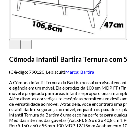
Cômoda Infantil Bartira Ternura com 
(C�digo:
790120_Lebiscuit
)
Marca:
Bartira
A Cômoda Infantil Ternura da Bartira possui um visual encanta
elegância em um móvel. Ela é produzida 100 em MDP FF (Finish
móvel é projetado para áreas infantis e proporciona um amp
Além disso, as corrediças telescópicas permitem um deslizam
de versatilidade ao móvel. Atrás dela, você encontrará uma p
estabilidade e segurança ao móvel, enquanto os puxadores pl
Infantil Ternura da Bartira é uma escolha perfeita para qual
Medidas internas das gavetas (AxLxP): 8,6 x 63 x 40,8 cm 1 Po
Retrô 160 x 60 x 55 mm 100 MDP 12/15mm Acabamento 100 FF