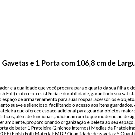
5 Gavetas e 1 Porta com 106,8 cm de Larg
dor e a qualidade que você procura para o quarto da sua filha e d
 Foil) e oferece resistência e durabilidade, garantindo sua sati
lo espaço de armazenamento para suas roupas, acessórios e objeto
ento suave e silencioso, facilitando o acesso aos itens guardados
rateleira que oferece espaço adicional para guardar objetos maiore
ásticos, além de funcionais, adicionam um toque moderno ao desig
quer ambiente, proporcionando organização e beleza ao seu espaço.
rta de bater 1 Prateleira (2 nichos internos) Medias da Prateleira
 (Finish Foil) Material: MDP Quantidade de gavetas: 5 Quantida