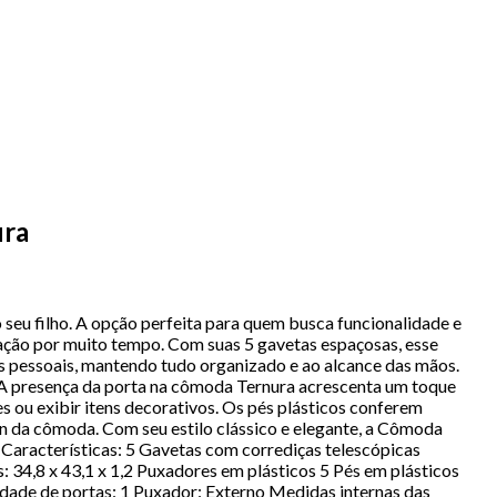
ura
o seu filho. A opção perfeita para quem busca funcionalidade e
sfação por muito tempo. Com suas 5 gavetas espaçosas, esse
s pessoais, mantendo tudo organizado e ao alcance das mãos.
. A presença da porta na cômoda Ternura acrescenta um toque
s ou exibir itens decorativos. Os pés plásticos conferem
n da cômoda. Com seu estilo clássico e elegante, a Cômoda
 Características: 5 Gavetas com corrediças telescópicas
s: 34,8 x 43,1 x 1,2 Puxadores em plásticos 5 Pés em plásticos
de de portas: 1 Puxador: Externo Medidas internas das