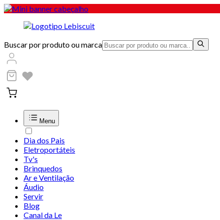
Buscar por produto ou marca
Menu
Dia dos Pais
Eletroportáteis
Tv's
Brinquedos
Ar e Ventilação
Áudio
Servir
Blog
Canal da Le