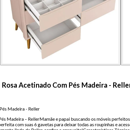
 Rosa Acetinado Com Pés Madeira - Relle
és Madeira - Reller
és Madeira – RellerMamãe e papai buscando os móveis perfeitos
rfeita com suas 6 gavetas para deixar todas as roupinhas e aces
çamento lindo da Reller, confira e aproveite!Características Técn