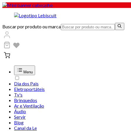
Buscar por produto ou marca
Menu
Dia dos Pais
Eletroportáteis
Tv's
Brinquedos
Ar e Ventilação
Áudio
Servir
Blog
Canal da Le