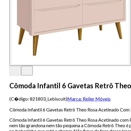
Cômoda Infantil 6 Gavetas Retrô Theo
(C�digo:
821803_Lebiscuit
)
Marca:
Reller Móveis
Cômoda Infantil 6 Gavetas Retrô Theo Rosa Acetinado Com P
Cômoda Infantil 6 Gavetas Retrô Theo Rosa Acetinado com P
nem tão grandona nem tão pequena a Cômoda Retrô Theo é pe
no bebezinho que está a chegar. Não fique de fora desse lan