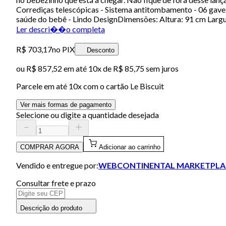
Corrediças telescópicas - Sistema antitombamento - 06 gavet
saúde do bebê - Lindo DesignDimensões: Altura: 91 cm Lar
Ler descri��o completa
R$ 703,17
no PIX
Desconto
ou
R$ 857,52
em até
10x de R$ 85,75 sem juros
Parcele em até
10
x com o cartão
Le Biscuit
Ver mais formas de pagamento
Selecione ou digite a quantidade desejada
COMPRAR AGORA
Adicionar ao carrinho
Vendido e entregue por:
WEBCONTINENTAL MARKETPLA
Consultar frete e prazo
Descrição do produto