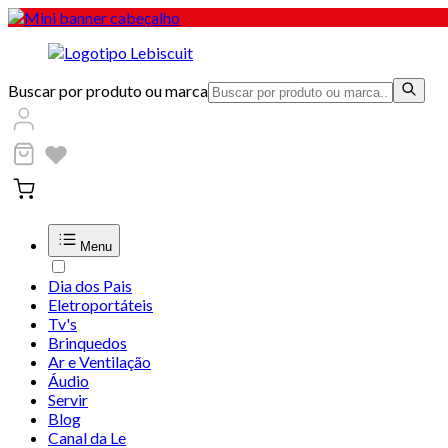
Buscar por produto ou marca
Menu
Dia dos Pais
Eletroportáteis
Tv's
Brinquedos
Ar e Ventilação
Áudio
Servir
Blog
Canal da Le