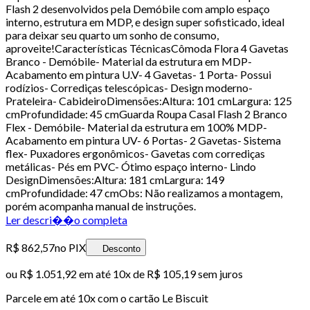
Flash 2 desenvolvidos pela Demóbile com amplo espaço
interno, estrutura em MDP, e design super sofisticado, ideal
para deixar seu quarto um sonho de consumo,
aproveite!Características TécnicasCômoda Flora 4 Gavetas
Branco - Demóbile- Material da estrutura em MDP-
Acabamento em pintura U.V- 4 Gavetas- 1 Porta- Possui
rodízios- Corrediças telescópicas- Design moderno-
Prateleira- CabideiroDimensões:Altura: 101 cmLargura: 125
cmProfundidade: 45 cmGuarda Roupa Casal Flash 2 Branco
Flex - Demóbile- Material da estrutura em 100% MDP-
Acabamento em pintura UV- 6 Portas- 2 Gavetas- Sistema
flex- Puxadores ergonômicos- Gavetas com corrediças
metálicas- Pés em PVC- Ótimo espaço interno- Lindo
DesignDimensões:Altura: 181 cmLargura: 149
cmProfundidade: 47 cmObs: Não realizamos a montagem,
porém acompanha manual de instruções.
Ler descri��o completa
R$ 862,57
no PIX
Desconto
ou
R$ 1.051,92
em até
10x de R$ 105,19 sem juros
Parcele em até
10
x com o cartão
Le Biscuit