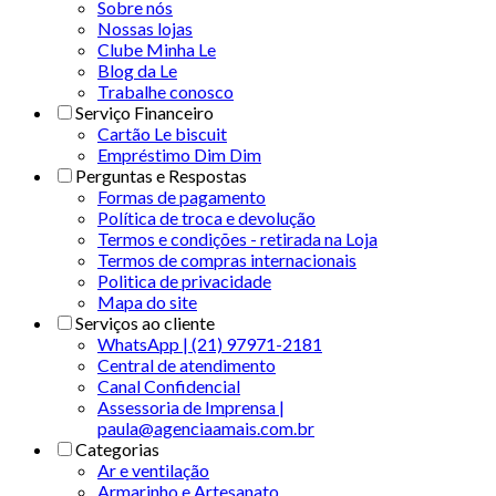
Sobre nós
Nossas lojas
Clube Minha Le
Blog da Le
Trabalhe conosco
Serviço Financeiro
Cartão Le biscuit
Empréstimo Dim Dim
Perguntas e Respostas
Formas de pagamento
Política de troca e devolução
Termos e condições - retirada na Loja
Termos de compras internacionais
Politica de privacidade
Mapa do site
Serviços ao cliente
WhatsApp | (21) 97971-2181
Central de atendimento
Canal Confidencial
Assessoria de Imprensa |
paula@agenciaamais.com.br
Categorias
Ar e ventilação
Armarinho e Artesanato