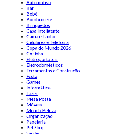
Automotivo
Bar
Bebê
Bomboniere
Brinquedos
Casa Inteligente
Cama e banho
Celulares e Telefonia
Copa do Mundo 2026
Cozinha
Eletroportáteis
Eletrodomésticos
Ferramentas e Construção
Festa
Games
Informática
Lazer
Mesa Posta
Móveis
Mundo Beleza
Organização
Papelaria
Pet Shop
Saúde