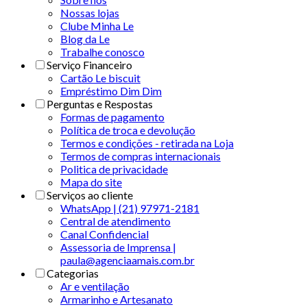
Nossas lojas
Clube Minha Le
Blog da Le
Trabalhe conosco
Serviço Financeiro
Cartão Le biscuit
Empréstimo Dim Dim
Perguntas e Respostas
Formas de pagamento
Política de troca e devolução
Termos e condições - retirada na Loja
Termos de compras internacionais
Politica de privacidade
Mapa do site
Serviços ao cliente
WhatsApp | (21) 97971-2181
Central de atendimento
Canal Confidencial
Assessoria de Imprensa |
paula@agenciaamais.com.br
Categorias
Ar e ventilação
Armarinho e Artesanato