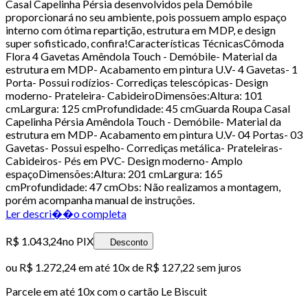
Casal Capelinha Pérsia desenvolvidos pela Demóbile
proporcionará no seu ambiente, pois possuem amplo espaço
interno com ótima repartição, estrutura em MDP, e design
super sofisticado, confira!Características TécnicasCômoda
Flora 4 Gavetas Amêndola Touch - Demóbile- Material da
estrutura em MDP- Acabamento em pintura U.V- 4 Gavetas- 1
Porta- Possui rodízios- Corrediças telescópicas- Design
moderno- Prateleira- CabideiroDimensões:Altura: 101
cmLargura: 125 cmProfundidade: 45 cmGuarda Roupa Casal
Capelinha Pérsia Amêndola Touch - Demóbile- Material da
estrutura em MDP- Acabamento em pintura U.V- 04 Portas- 03
Gavetas- Possui espelho- Corrediças metálica- Prateleiras-
Cabideiros- Pés em PVC- Design moderno- Amplo
espaçoDimensões:Altura: 201 cmLargura: 165
cmProfundidade: 47 cmObs: Não realizamos a montagem,
porém acompanha manual de instruções.
Ler descri��o completa
R$ 1.043,24
no PIX
Desconto
ou
R$ 1.272,24
em até
10x de R$ 127,22 sem juros
Parcele em até
10
x com o cartão
Le Biscuit