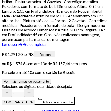
brilho - Pintura atóxica - 4 Gavetas - Corrediças metálica -
Puxadores com formato de bola Dimensões Altura: 0,92 cm
Largura: 1,05 cm Profundidade: 45 mGuarda Roupa Infantil
Lívia - Material da estrutura em MDF - Acabamento em U.V.
alto brilho - Pintura atóxica - 4 Portas - 2 Gavetas - Corrediças
metálica - Puxadores com formato de bola - Design moderno -
Detalhes em acrílico Dimensoes: Altura: 203 cm Largura: 147
cm Profundidade: 45 cm Obs: Não realizamos montagem,
porém acompanha manual de montagem
Ler descri��o completa
R$ 1.291,20
no PIX
Desconto
ou
R$ 1.574,64
em até
10x de R$ 157,46 sem juros
Parcele em até
10
x com o cartão
Le Biscuit
Ver mais formas de pagamento
Selecione ou digite a quantidade desejada
COMPRAR AGORA
Adicionar ao carrinho