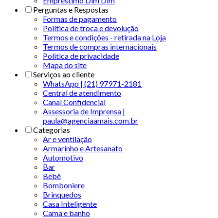
Empréstimo Dim Dim
Perguntas e Respostas
Formas de pagamento
Política de troca e devolução
Termos e condições - retirada na Loja
Termos de compras internacionais
Politica de privacidade
Mapa do site
Serviços ao cliente
WhatsApp | (21) 97971-2181
Central de atendimento
Canal Confidencial
Assessoria de Imprensa |
paula@agenciaamais.com.br
Categorias
Ar e ventilação
Armarinho e Artesanato
Automotivo
Bar
Bebê
Bomboniere
Brinquedos
Casa Inteligente
Cama e banho