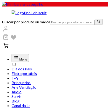
Buscar por produto ou marca
Menu
Dia dos Pais
Eletroportáteis
Tv's
Brinquedos
Ar e Ventilação
Áudio
Servir
Blog
Canal da Le