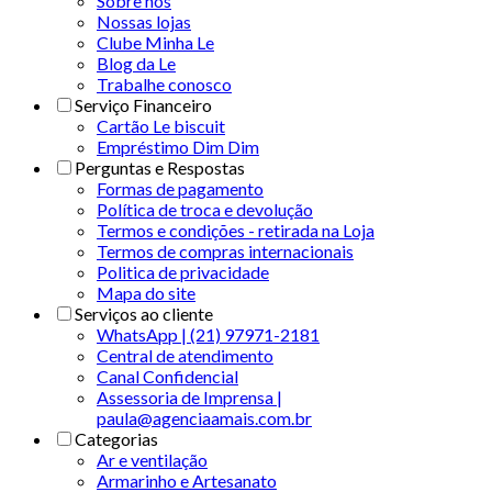
Sobre nós
Nossas lojas
Clube Minha Le
Blog da Le
Trabalhe conosco
Serviço Financeiro
Cartão Le biscuit
Empréstimo Dim Dim
Perguntas e Respostas
Formas de pagamento
Política de troca e devolução
Termos e condições - retirada na Loja
Termos de compras internacionais
Politica de privacidade
Mapa do site
Serviços ao cliente
WhatsApp | (21) 97971-2181
Central de atendimento
Canal Confidencial
Assessoria de Imprensa |
paula@agenciaamais.com.br
Categorias
Ar e ventilação
Armarinho e Artesanato