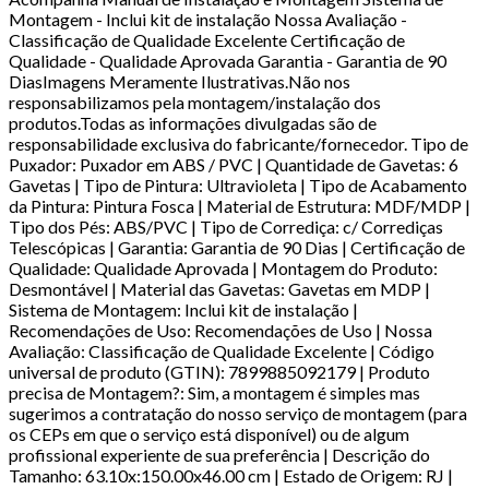
Montagem - Inclui kit de instalação Nossa Avaliação -
Classificação de Qualidade Excelente Certificação de
Qualidade - Qualidade Aprovada Garantia - Garantia de 90
DiasImagens Meramente Ilustrativas.Não nos
responsabilizamos pela montagem/instalação dos
produtos.Todas as informações divulgadas são de
responsabilidade exclusiva do fabricante/fornecedor. Tipo de
Puxador: Puxador em ABS / PVC | Quantidade de Gavetas: 6
Gavetas | Tipo de Pintura: Ultravioleta | Tipo de Acabamento
da Pintura: Pintura Fosca | Material de Estrutura: MDF/MDP |
Tipo dos Pés: ABS/PVC | Tipo de Corrediça: c/ Corrediças
Telescópicas | Garantia: Garantia de 90 Dias | Certificação de
Qualidade: Qualidade Aprovada | Montagem do Produto:
Desmontável | Material das Gavetas: Gavetas em MDP |
Sistema de Montagem: Inclui kit de instalação |
Recomendações de Uso: Recomendações de Uso | Nossa
Avaliação: Classificação de Qualidade Excelente | Código
universal de produto (GTIN): 7899885092179 | Produto
precisa de Montagem?: Sim, a montagem é simples mas
sugerimos a contratação do nosso serviço de montagem (para
os CEPs em que o serviço está disponível) ou de algum
profissional experiente de sua preferência | Descrição do
Tamanho: 63.10x:150.00x46.00 cm | Estado de Origem: RJ |