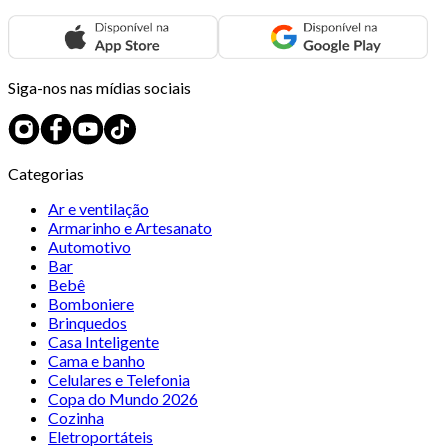
Siga-nos nas mídias sociais
Categorias
Ar e ventilação
Armarinho e Artesanato
Automotivo
Bar
Bebê
Bomboniere
Brinquedos
Casa Inteligente
Cama e banho
Celulares e Telefonia
Copa do Mundo 2026
Cozinha
Eletroportáteis