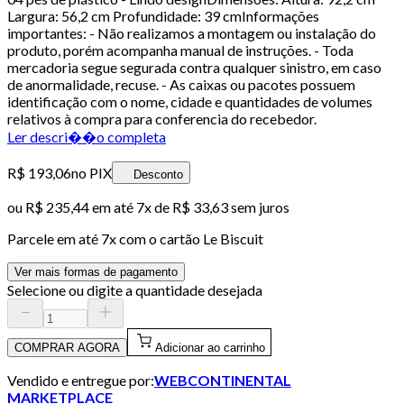
Largura: 56,2 cm Profundidade: 39 cmInformações
importantes: - Não realizamos a montagem ou instalação do
produto, porém acompanha manual de instruções. - Toda
mercadoria segue segurada contra qualquer sinistro, em caso
de anormalidade, recuse. - As caixas ou pacotes possuem
identificação com o nome, cidade e quantidades de volumes
relativos à compra para conferencia do recebedor.
Ler descri��o completa
R$ 193,06
no PIX
Desconto
ou
R$ 235,44
em até
7x de R$ 33,63 sem juros
Parcele em até
7
x com o cartão
Le Biscuit
Ver mais formas de pagamento
Selecione ou digite a quantidade desejada
COMPRAR AGORA
Adicionar ao carrinho
Vendido e entregue por:
WEBCONTINENTAL
MARKETPLACE