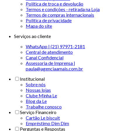
Política de troca e devolução
Termos e condições - retirada na Loja
Termos de compras internacionais
Politica de privacidade
Mapa do site
Serviços ao cliente
WhatsApp | (21) 97971-2181
Central de atendimento
Canal Confidencial
Assessoria de Imprensa |
paula@agenciaamais.com.br
Institucional
Sobre nós
Nossas lojas
Clube Minha Le
Blog da Le
Trabalhe conosco
Serviço Financeiro
Cartão Le biscuit
Empréstimo Dim Dim
Perguntas e Respostas