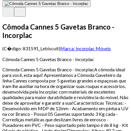
Cômoda Cannes 5 Gavetas Branco -
Incorplac
(C�digo:
831591_Lebiscuit
)
Marca:
Incorplac Móveis
Cômoda Cannes 5 Gavetas Branco - Incorplac
Cômoda Cannes 5 Gavetas Branco - IncorplacA cômoda ideal
para você, esta aqui! Apresentamos a Cômoda Gaveteiro da
linha Cannes composta por 5 gavetas grandes e espaçosas que
iram lhe auxiliar na hora de organizar suas roupas e acessórios,
desenvolvida pela Incorplac com materiais de excelentes
qualidades para maior durabilidade e resistência do móvel. Não
deixe de aproveitar e garantir a sua!Características Técnicas: -
Desenvolvido em MDP de 12mm - Acabamento em pintura U.V
na cor Branco - Possui 05 Gavetas suportando 3 Kg cada -
Corrediças metálicas que deslizam livres de enrosco -
Puxadores em PVC - Peso suportado pelo tampo é de 8 kg - Kit
04 pés de plástico - Lindo designDimensões: Altura: 92,2 cm