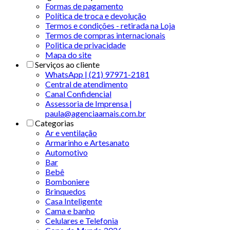
Formas de pagamento
Política de troca e devolução
Termos e condições - retirada na Loja
Termos de compras internacionais
Politica de privacidade
Mapa do site
Serviços ao cliente
WhatsApp | (21) 97971-2181
Central de atendimento
Canal Confidencial
Assessoria de Imprensa |
paula@agenciaamais.com.br
Categorias
Ar e ventilação
Armarinho e Artesanato
Automotivo
Bar
Bebê
Bomboniere
Brinquedos
Casa Inteligente
Cama e banho
Celulares e Telefonia