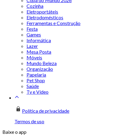
Copa do Mundo 2026
Cozinha
Eletroportáteis
Eletrodomésticos
Ferramentas e Construção
Festa
Games
Informática
Lazer
Mesa Posta
Móveis
Mundo Beleza
Organização
Papelaria
Pet Shop
Saúde
Tv e Vídeo
Política de privacidade
Termos de uso
Baixe o app