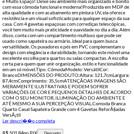
e Muito Espaço! Deixe seu ambiente mais organizado e bonito
com essa cômoda funcional e moderna!Produzida em MDP de
alta qualidade e com acabamento em pintura UV, ela oferece
resistência e um visual sofisticado para qualquer espaço da sua
casa. Com 4 gavetas espaçosas com corrediças telescópicas,
você tem muito mais praticidade e suavidade no dia a dia. Além
disso, conta com um compartimento multiuso que pode ser
usado como sapateira ou armário, ideal para quem busca
versatilidade. Os puxadores e pés em PVC complementam o
design com elegância e durabilidade, tornando este móvel uma
excelente escolha para quartos ou salas compactas. A escolha
certa para quem quer unir organização, estilo e funcionalidade
em um só móvel.Tipo: CômodaModelo: VersátilCor:
BrancoDIMENSÕES DO PRODUTO:Altura: 121,7cmLargura:
87,4cmComprimento: 35,5cmATENÇÃOAS IMAGENS SÃO
MERAMENTE ILUSTRATIVAS E PODEM SOFRER
VARIAÇÕES DE COR E PEQUENOS DETALHES DE ACORDO
COM O SEU MONITOR, ILUMINAÇÃO DO AMBIENTE E
ATÉ MESMO A SUA PERCEPÇÃO VISUAL.Comoda Branca
Quarto Casal Sapateira Grande com 4 Gavetas ReforÃ§adas
VersÃ¡til
Ler descri��o completa
R$ 501,84
no PIX
Desconto