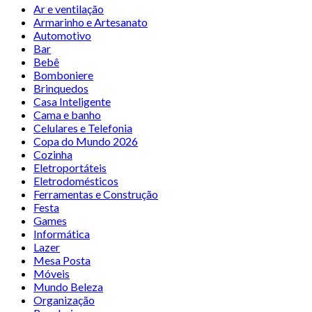
Ar e ventilação
Armarinho e Artesanato
Automotivo
Bar
Bebê
Bomboniere
Brinquedos
Casa Inteligente
Cama e banho
Celulares e Telefonia
Copa do Mundo 2026
Cozinha
Eletroportáteis
Eletrodomésticos
Ferramentas e Construção
Festa
Games
Informática
Lazer
Mesa Posta
Móveis
Mundo Beleza
Organização