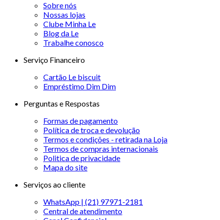
Sobre nós
Nossas lojas
Clube Minha Le
Blog da Le
Trabalhe conosco
Serviço Financeiro
Cartão Le biscuit
Empréstimo Dim Dim
Perguntas e Respostas
Formas de pagamento
Política de troca e devolução
Termos e condições - retirada na Loja
Termos de compras internacionais
Politica de privacidade
Mapa do site
Serviços ao cliente
WhatsApp | (21) 97971-2181
Central de atendimento