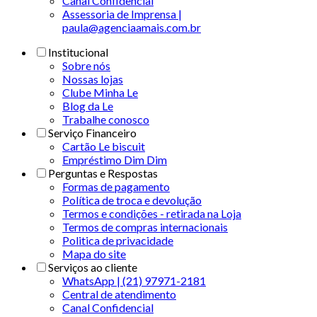
Canal Confidencial
Assessoria de Imprensa |
paula@agenciaamais.com.br
Institucional
Sobre nós
Nossas lojas
Clube Minha Le
Blog da Le
Trabalhe conosco
Serviço Financeiro
Cartão Le biscuit
Empréstimo Dim Dim
Perguntas e Respostas
Formas de pagamento
Política de troca e devolução
Termos e condições - retirada na Loja
Termos de compras internacionais
Politica de privacidade
Mapa do site
Serviços ao cliente
WhatsApp | (21) 97971-2181
Central de atendimento
Canal Confidencial