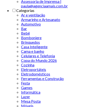
Assessoria de Imprensa |
paula@agenciaamais.com.br
Categorias
Ar e ventilação
Armarinho e Artesanato
Automotivo
Bar
Bebê
Bomboniere
Brinquedos
Casa Inteligente
Cama e banho
Celulares e Telefonia
Copa do Mundo 2026
Cozinha
Eletroportáteis
Eletrodomésticos
Ferramentas e Construção
Festa
Games
Informática
Lazer
Mesa Posta
Móveis