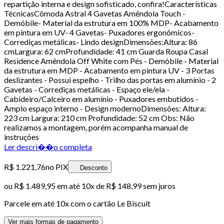
repartição interna e design sofisticado, confira!Características
TécnicasCômoda Astral 4 Gavetas Amêndola Touch -
Demóbile- Material da estrutura em 100% MDP- Acabamento
em pintura em UV- 4 Gavetas- Puxadores ergonômicos-
Corrediças metálicas- Lindo designDimensões:Altura: 86
cmLargura: 62 cmProfundidade: 41 cm Guarda Roupa Casal
Residence Amêndola Off White com Pés - Demóbile - Material
da estrutura em MDP - Acabamento em pintura UV - 3 Portas
deslizantes - Possui espelho - Trilho das portas em alumínio - 2
Gavetas - Corrediças metálicas - Espaço ele/ela -
Cabideiro/Calceiro em alumínio - Puxadores embutidos -
Amplo espaço interno - Design modernoDimensões: Altura:
223 cm Largura: 210 cm Profundidade: 52 cm Obs: Não
realizamos a montagem, porém acompanha manual de
instruções
Ler descri��o completa
R$ 1.221,76
no PIX
Desconto
ou
R$ 1.489,95
em até
10x de R$ 148,99 sem juros
Parcele em até
10
x com o cartão
Le Biscuit
Ver mais formas de pagamento