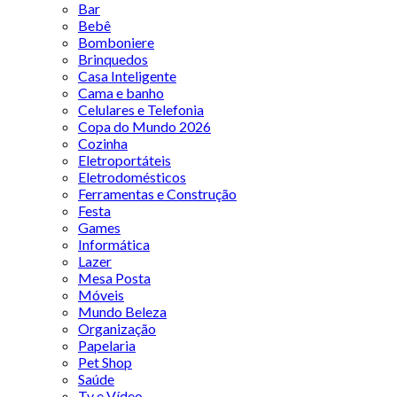
Bar
Bebê
Bomboniere
Brinquedos
Casa Inteligente
Cama e banho
Celulares e Telefonia
Copa do Mundo 2026
Cozinha
Eletroportáteis
Eletrodomésticos
Ferramentas e Construção
Festa
Games
Informática
Lazer
Mesa Posta
Móveis
Mundo Beleza
Organização
Papelaria
Pet Shop
Saúde
Tv e Vídeo