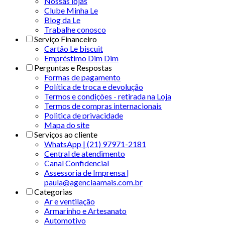
Nossas lojas
Clube Minha Le
Blog da Le
Trabalhe conosco
Serviço Financeiro
Cartão Le biscuit
Empréstimo Dim Dim
Perguntas e Respostas
Formas de pagamento
Política de troca e devolução
Termos e condições - retirada na Loja
Termos de compras internacionais
Politica de privacidade
Mapa do site
Serviços ao cliente
WhatsApp | (21) 97971-2181
Central de atendimento
Canal Confidencial
Assessoria de Imprensa |
paula@agenciaamais.com.br
Categorias
Ar e ventilação
Armarinho e Artesanato
Automotivo