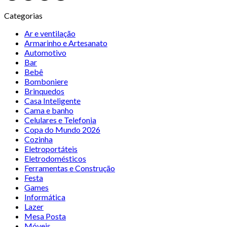
Categorias
Ar e ventilação
Armarinho e Artesanato
Automotivo
Bar
Bebê
Bomboniere
Brinquedos
Casa Inteligente
Cama e banho
Celulares e Telefonia
Copa do Mundo 2026
Cozinha
Eletroportáteis
Eletrodomésticos
Ferramentas e Construção
Festa
Games
Informática
Lazer
Mesa Posta
Móveis