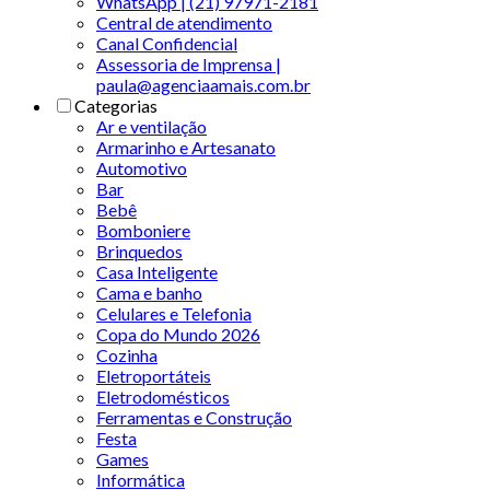
WhatsApp | (21) 97971-2181
Central de atendimento
Canal Confidencial
Assessoria de Imprensa |
paula@agenciaamais.com.br
Categorias
Ar e ventilação
Armarinho e Artesanato
Automotivo
Bar
Bebê
Bomboniere
Brinquedos
Casa Inteligente
Cama e banho
Celulares e Telefonia
Copa do Mundo 2026
Cozinha
Eletroportáteis
Eletrodomésticos
Ferramentas e Construção
Festa
Games
Informática