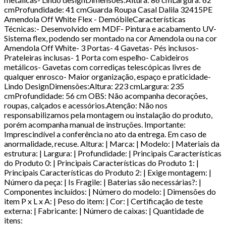
cmProfundidade: 41 cmGuarda Roupa Casal Dalila 32415PE
Amendola Off White Flex - DemóbileCaracterísticas
Técnicas:- Desenvolvido em MDF- Pintura e acabamento UV-
Sistema flex, podendo ser montado na cor Amendola ou na cor
Amendola Off White- 3 Portas- 4 Gavetas- Pés inclusos-
Prateleiras inclusas- 1 Porta com espelho- Cabideiros
metálicos- Gavetas com corrediças telescópicas livres de
qualquer enrosco- Maior organização, espaço e praticidade-
Lindo DesignDimensões:Altura: 223 cmLargura: 235
cmProfundidade: 56 cm OBS: Não acompanha decorações,
roupas, calçados e acessórios.Atenção: Não nos
responsabilizamos pela montagem ou instalação do produto,
porém acompanha manual de instruções. Importante:
Imprescindível a conferência no ato da entrega. Em caso de
anormalidade, recuse. Altura: | Marca: | Modelo: | Materiais da
estrutura: | Largura: | Profundidade: | Principais Características
do Produto 0: | Principais Características do Produto 1: |
Principais Características do Produto 2: | Exige montagem: |
Número da peça: | Is Fragile: | Baterias são necessárias?: |
Componentes incluídos: | Número do modelo: | Dimensões do
item P x L x A: | Peso do item: | Cor: | Certificação de teste
externa: | Fabricante: | Número de caixas: | Quantidade de
itens: