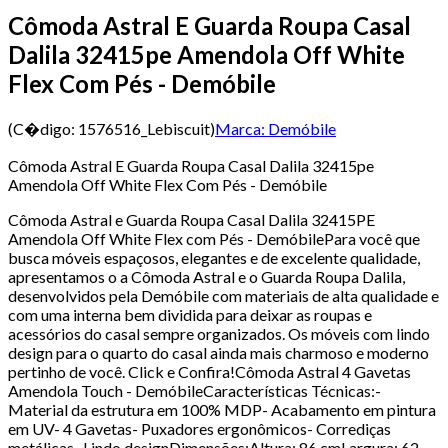
Cômoda Astral E Guarda Roupa Casal
Dalila 32415pe Amendola Off White
Flex Com Pés - Demóbile
(C�digo:
1576516_Lebiscuit
)
Marca:
Demóbile
Cômoda Astral E Guarda Roupa Casal Dalila 32415pe
Amendola Off White Flex Com Pés - Demóbile
Cômoda Astral e Guarda Roupa Casal Dalila 32415PE
Amendola Off White Flex com Pés - DemóbilePara você que
busca móveis espaçosos, elegantes e de excelente qualidade,
apresentamos o a Cômoda Astral e o Guarda Roupa Dalila,
desenvolvidos pela Demóbile com materiais de alta qualidade e
com uma interna bem dividida para deixar as roupas e
acessórios do casal sempre organizados. Os móveis com lindo
design para o quarto do casal ainda mais charmoso e moderno
pertinho de você. Click e Confira!Cômoda Astral 4 Gavetas
Amendola Touch - DemóbileCaracterísticas Técnicas:-
Material da estrutura em 100% MDP- Acabamento em pintura
em UV- 4 Gavetas- Puxadores ergonômicos- Corrediças
metálicas- Lindo designDimensões:Altura: 86 cmLargura: 62