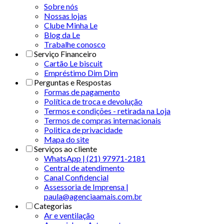
Sobre nós
Nossas lojas
Clube Minha Le
Blog da Le
Trabalhe conosco
Serviço Financeiro
Cartão Le biscuit
Empréstimo Dim Dim
Perguntas e Respostas
Formas de pagamento
Política de troca e devolução
Termos e condições - retirada na Loja
Termos de compras internacionais
Politica de privacidade
Mapa do site
Serviços ao cliente
WhatsApp | (21) 97971-2181
Central de atendimento
Canal Confidencial
Assessoria de Imprensa |
paula@agenciaamais.com.br
Categorias
Ar e ventilação