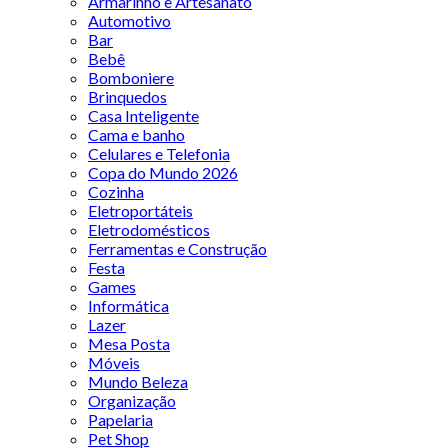
Armarinho e Artesanato
Automotivo
Bar
Bebê
Bomboniere
Brinquedos
Casa Inteligente
Cama e banho
Celulares e Telefonia
Copa do Mundo 2026
Cozinha
Eletroportáteis
Eletrodomésticos
Ferramentas e Construção
Festa
Games
Informática
Lazer
Mesa Posta
Móveis
Mundo Beleza
Organização
Papelaria
Pet Shop