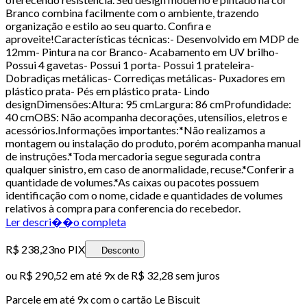
Branco combina facilmente com o ambiente, trazendo
organização e estilo ao seu quarto. Confira e
aproveite!Características técnicas:- Desenvolvido em MDP de
12mm- Pintura na cor Branco- Acabamento em UV brilho-
Possui 4 gavetas- Possui 1 porta- Possui 1 prateleira-
Dobradiças metálicas- Corrediças metálicas- Puxadores em
plástico prata- Pés em plástico prata- Lindo
designDimensões:Altura: 95 cmLargura: 86 cmProfundidade:
40 cmOBS: Não acompanha decorações, utensílios, eletros e
acessórios.Informações importantes:*Não realizamos a
montagem ou instalação do produto, porém acompanha manual
de instruções.*Toda mercadoria segue segurada contra
qualquer sinistro, em caso de anormalidade, recuse.*Conferir a
quantidade de volumes.*As caixas ou pacotes possuem
identificação com o nome, cidade e quantidades de volumes
relativos à compra para conferencia do recebedor.
Ler descri��o completa
R$ 238,23
no PIX
Desconto
ou
R$ 290,52
em até
9x de R$ 32,28 sem juros
Parcele em até
9
x com o cartão
Le Biscuit