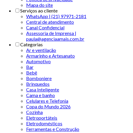
Mapa do site
Serviços ao cliente
WhatsApp | (21) 97971-2181
Central de atendimento
Canal Confidencial
Assessoria de Imprensa |
paula@agenciaamais.com.br
Categorias
Ar e ventilação
Armarinho e Artesanato
Automotivo
Bar
Bebê
Bomboniere
Brinquedos
Casa Inteligente
Cama e banho
Celulares e Telefonia
Copa do Mundo 2026
Cozinha
Eletroportáteis
Eletrodomésticos
Ferramentas e Construção