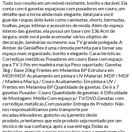
Tudo isso resulta em um móvel resistente, bonito e durável. Ela
conta com 6 gavetas espaçosas com puxadores em couro, um
detalhe que a torna ainda mais elegante, ideal para você
guardar roupas dobráveis como camisetas, shorts, bermudas,
toalhas, peças íntimas e acessórios de moda. Além do espeço
interno das gavetas, ela possui um base com 136,4cm de
largura, onde você pode acomodar vários objetos de
decoração, luminárias ou mesmo sua TV grande polegada. A
Amber da Genialflex é uma cômoda perfeita para tornar seu
espaço mais organizado, bonito e elegante. Características:
Corrediças metálicas Puxadores em couro Base com espaço
para TV 5 Pés em madeira maciça Peso suportado: Gavetas
3kg / Base 20kg Frentes em Melamina BP Estrutura em
MDP/MDF Acabamento em pintura UV Material: MDP / MDF
/ Madeira Maciça / Couro Acabamento: Em pintura UV /
Frentes em Melamina BP Quantidade de gavetas: De 6 a 7
gavetas Puxador: Couro Quantidade de gavetas: 6 Dificuldade
de Montagem: Média Com espaço p/ TV/DVD,Gavetas com
corrediças metálicas,Com puxador Entrega do Produto: Não
nos responsabilizamos pelo transporte por
escadas/elevadores, guincho ou içamento deste
produto.,orientamos que este produto seja montado por um
técnico de sua confiança, após a sua entrega,Todas as
instruções, manuais e peças necessárias para a montagem são