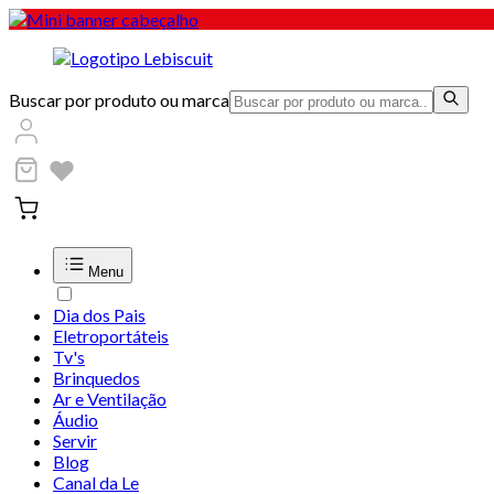
Buscar por produto ou marca
Menu
Dia dos Pais
Eletroportáteis
Tv's
Brinquedos
Ar e Ventilação
Áudio
Servir
Blog
Canal da Le