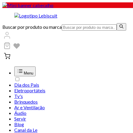
Buscar por produto ou marca
Menu
Dia dos Pais
Eletroportáteis
Tv's
Brinquedos
Ar e Ventilação
Áudio
Servir
Blog
Canal da Le