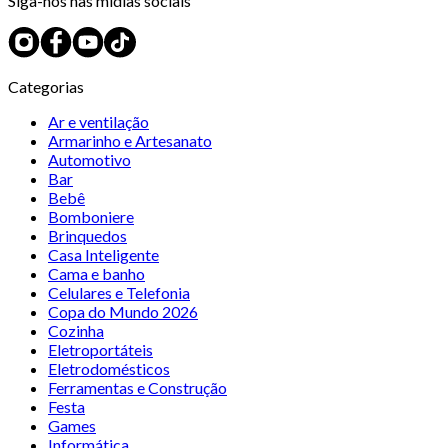
Siga-nos nas mídias sociais
Categorias
Ar e ventilação
Armarinho e Artesanato
Automotivo
Bar
Bebê
Bomboniere
Brinquedos
Casa Inteligente
Cama e banho
Celulares e Telefonia
Copa do Mundo 2026
Cozinha
Eletroportáteis
Eletrodomésticos
Ferramentas e Construção
Festa
Games
Informática