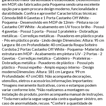
em MDP, são fabricados pela Poquema sendo uma excelente
opção para quem procura design moderno, funcionalidade e
durabilidade. Confira e aproveite! Características técnicas:
Cômoda 868 4 Gavetas e 1 Porta Castanho Off White -
Poquema - Desenvolvido em MDP de 12mm - Pintura na cor
Castanho Off White - Acabamento em UV fosco brilho - Possui
4 gavetas - Possui 1 porta - Possui 1 prateleira - Dobradiças
metálicas - Corrediças metálicas - Puxadores em plástico prata
- Pés em plástico prata - Lindo design Dimensões: Altura: 95 cm
Largura: 86 cm Profundidade: 40 cmGuarda Roupa Solteiro
Cordoba 2 Portas Castanho Off White - Poquema- Material da
estrutura em MDP - Acabamento em pintura U.V - 2 Portas - 2
Gavetas - Corrediças metálica - Cabideiro - Prateleiras -
Dobradiças metálica - Puxadores de plástico - Possui pés
plástico - Possui espelho - Amplo espaço interno - Design
modernoDimensões: Altura: 181 cm Largura: 99 cm
Profundidade: 47 cmOBS: Não acompanha decorações,
utensílios, eletros e acessórios.Informações importantes:
*Imagens meramente ilustrativas, cores e estampas podem
variar conforme lote. *Não realizamos a montagem ou
instalação do produto, porém acompanha manual de instruções.
*Toda mercadoria segue segurada contra qualquer sinistro, em
caso de anormalidade, recuse. *Conferir a quantidade de