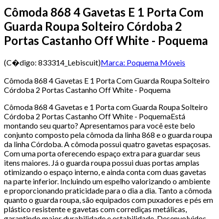
Cômoda 868 4 Gavetas E 1 Porta Com
Guarda Roupa Solteiro Córdoba 2
Portas Castanho Off White - Poquema
(C�digo:
833314_Lebiscuit
)
Marca:
Poquema Móveis
Cômoda 868 4 Gavetas E 1 Porta Com Guarda Roupa Solteiro
Córdoba 2 Portas Castanho Off White - Poquema
Cômoda 868 4 Gavetas e 1 Porta com Guarda Roupa Solteiro
Córdoba 2 Portas Castanho Off White - PoquemaEstá
montando seu quarto? Apresentamos para você este belo
conjunto composto pela cômoda da linha 868 e o guarda roupa
da linha Córdoba. A cômoda possui quatro gavetas espaçosas.
Com uma porta oferecendo espaço extra para guardar seus
itens maiores. Já o guarda roupa possui duas portas amplas
otimizando o espaço interno, e ainda conta com duas gavetas
na parte inferior. Incluindo um espelho valorizando o ambiente
e proporcionando praticidade para o dia a dia. Tanto a cômoda
quanto o guarda roupa, são equipados com puxadores e pés em
plástico resistente e gavetas com corrediças metálicas,
garantindo maior durabilidade e estabilidade. Desenvolvidos