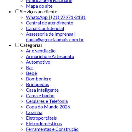
Politica de privacidade
Mapa do site
Serviços ao cliente
WhatsApp | (21) 97971-2181
Central de atendimento
Canal Confidencial
Assessoria de Imprensa |
paula@agenciaamais.com.br
Categorias
Ar e ventilação
Armarinho e Artesanato
Automotivo
Bar
Bebê
Bomboniere
Brinquedos
Casa Inteligente
Cama e banho
Celulares e Telefonia
Copa do Mundo 2026
Cozinha
Eletroportáteis
Eletrodomésticos
Ferramentas e Construção