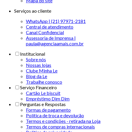
Mapa do site
Serviços ao cliente
WhatsApp | (21) 97971-2181
Central de atendimento
Canal Confidencial
Assessoria de Imprensa |
paula@agenciaamais.com.br
Institucional
Sobre nós
Nossas lojas
Clube Minha Le
Blog da Le
Trabalhe conosco
Serviço Financeiro
Cartão Le biscuit
Empréstimo Dim Dim
Perguntas e Respostas
Formas de pagamento
Política de troca e devolução
Termos e condições - retirada na Loja
Termos de compras internacionais