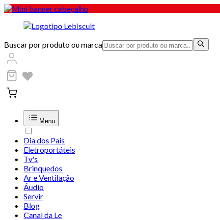
Buscar por produto ou marca
Menu
Dia dos Pais
Eletroportáteis
Tv's
Brinquedos
Ar e Ventilação
Áudio
Servir
Blog
Canal da Le