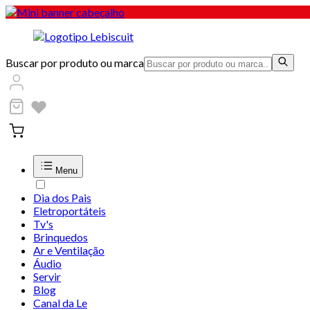
Buscar por produto ou marca
Menu
Dia dos Pais
Eletroportáteis
Tv's
Brinquedos
Ar e Ventilação
Áudio
Servir
Blog
Canal da Le