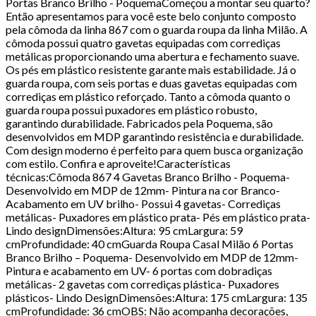
Portas Branco Brilho - PoquemaComeçou a montar seu quarto?
Então apresentamos para você este belo conjunto composto
pela cômoda da linha 867 com o guarda roupa da linha Milão. A
cômoda possui quatro gavetas equipadas com corrediças
metálicas proporcionando uma abertura e fechamento suave.
Os pés em plástico resistente garante mais estabilidade. Já o
guarda roupa, com seis portas e duas gavetas equipadas com
corrediças em plástico reforçado. Tanto a cômoda quanto o
guarda roupa possui puxadores em plástico robusto,
garantindo durabilidade. Fabricados pela Poquema, são
desenvolvidos em MDP garantindo resistência e durabilidade.
Com design moderno é perfeito para quem busca organização
com estilo. Confira e aproveite!Características
técnicas:Cômoda 867 4 Gavetas Branco Brilho - Poquema-
Desenvolvido em MDP de 12mm- Pintura na cor Branco-
Acabamento em UV brilho- Possui 4 gavetas- Corrediças
metálicas- Puxadores em plástico prata- Pés em plástico prata-
Lindo designDimensões:Altura: 95 cmLargura: 59
cmProfundidade: 40 cmGuarda Roupa Casal Milão 6 Portas
Branco Brilho – Poquema- Desenvolvido em MDP de 12mm-
Pintura e acabamento em UV- 6 portas com dobradiças
metálicas- 2 gavetas com corrediças plástica- Puxadores
plásticos- Lindo DesignDimensões:Altura: 175 cmLargura: 135
cmProfundidade: 36 cmOBS: Não acompanha decorações,