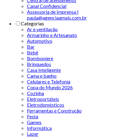
Central de atendimento
Canal Confidencial
Assessoria de Imprensa |
paula@agenciaamais.com.br
Categorias
Ar e ventilação
Armarinho e Artesanato
Automotivo
Bar
Bebê
Bomboniere
Brinquedos
Casa Inteligente
Cama e banho
Celulares e Telefonia
Copa do Mundo 2026
Cozinha
Eletroportáteis
Eletrodomésticos
Ferramentas e Construção
Festa
Games
Informática
Lazer