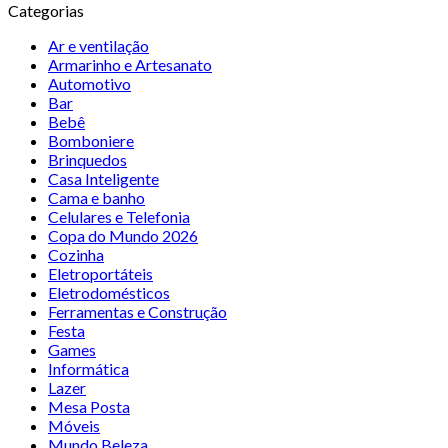
Categorias
Ar e ventilação
Armarinho e Artesanato
Automotivo
Bar
Bebê
Bomboniere
Brinquedos
Casa Inteligente
Cama e banho
Celulares e Telefonia
Copa do Mundo 2026
Cozinha
Eletroportáteis
Eletrodomésticos
Ferramentas e Construção
Festa
Games
Informática
Lazer
Mesa Posta
Móveis
Mundo Beleza