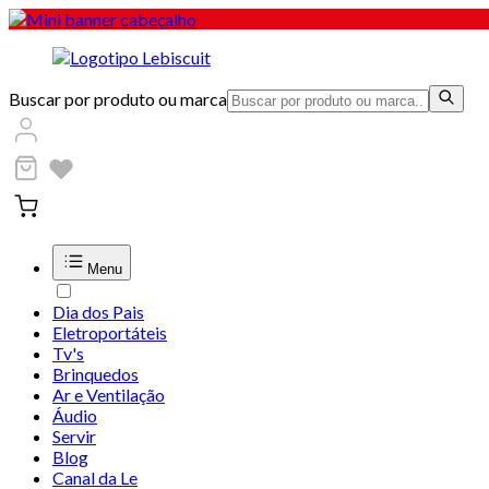
Buscar por produto ou marca
Menu
Dia dos Pais
Eletroportáteis
Tv's
Brinquedos
Ar e Ventilação
Áudio
Servir
Blog
Canal da Le