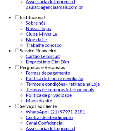
Assessoria de Imprensa |
paula@agenciaamais.com.br
Institucional
Sobre nós
Nossas lojas
Clube Minha Le
Blog da Le
Trabalhe conosco
Serviço Financeiro
Cartão Le biscuit
Empréstimo Dim Dim
Perguntas e Respostas
Formas de pagamento
Política de troca e devolução
Termos e condições - retirada na Loja
Termos de compras internacionais
Politica de privacidade
Mapa do site
Serviços ao cliente
WhatsApp | (21) 97971-2181
Central de atendimento
Canal Confidencial
Assessoria de Imprensa |