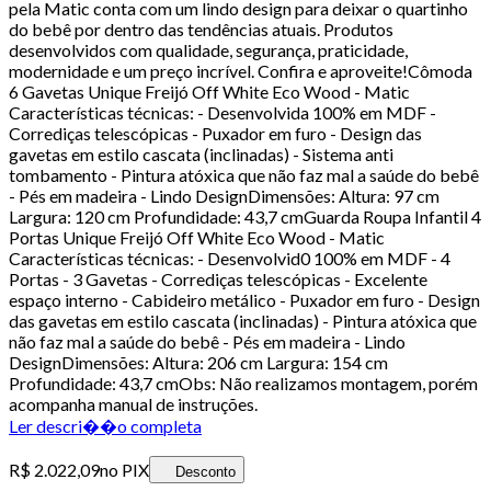
pela Matic conta com um lindo design para deixar o quartinho
do bebê por dentro das tendências atuais. Produtos
desenvolvidos com qualidade, segurança, praticidade,
modernidade e um preço incrível. Confira e aproveite!Cômoda
6 Gavetas Unique Freijó Off White Eco Wood - Matic
Características técnicas: - Desenvolvida 100% em MDF -
Corrediças telescópicas - Puxador em furo - Design das
gavetas em estilo cascata (inclinadas) - Sistema anti
tombamento - Pintura atóxica que não faz mal a saúde do bebê
- Pés em madeira - Lindo DesignDimensões: Altura: 97 cm
Largura: 120 cm Profundidade: 43,7 cmGuarda Roupa Infantil 4
Portas Unique Freijó Off White Eco Wood - Matic
Características técnicas: - Desenvolvid0 100% em MDF - 4
Portas - 3 Gavetas - Corrediças telescópicas - Excelente
espaço interno - Cabideiro metálico - Puxador em furo - Design
das gavetas em estilo cascata (inclinadas) - Pintura atóxica que
não faz mal a saúde do bebê - Pés em madeira - Lindo
DesignDimensões: Altura: 206 cm Largura: 154 cm
Profundidade: 43,7 cmObs: Não realizamos montagem, porém
acompanha manual de instruções.
Ler descri��o completa
R$ 2.022,09
no PIX
Desconto