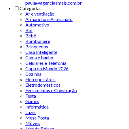
paula@agenciaamais.com.br
Categorias
Ar e ventilação
Armarinho e Artesanato
Automotivo
Bar
Bebê
Bomboniere
Brinquedos
Casa Inteligente
Cama e banho
Celulares e Telefonia
Copa do Mundo 2026
Cozinha
Eletroportáteis
Eletrodomésticos
Ferramentas e Construção
Festa
Games
Informática
Lazer
Mesa Posta
Móveis
Mundo Beleza