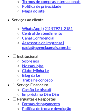
Termos de compras internacionais
Politica de privacidade
Mapa do site
Serviços ao cliente
WhatsApp | (21) 97971-2181
Central de atendimento
Canal Confidencial
Assessoria de Imprensa |
paula@agenciaamais.com.br
Institucional
Sobre nós
Nossas lojas
Clube Minha Le
Blog da Le
Trabalhe conosco
Serviço Financeiro
Cartão Le biscuit
Empréstimo Dim Dim
Perguntas e Respostas
Formas de pagamento
Política de troca e devolução