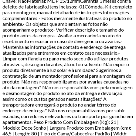
Chave: NãoMaterial: MDP 15/12mmGarantia:3 meses contra
defeito de fabricação.Itens Inclusos:-01Cômoda.-Kit completo
para montagem, manual detalhado de instruções.Informações
complementares:- Fotos meramente ilustrativas do produto no
ambiente.- Os objetos que ambientam as fotos não
acompanham o produto;- Verificar descrição e tamanho do
produto antes da compra.- Avaliar a mercadoria no ato do
recebimento e recusar em caso de divergência ou avarias.-
Mantenha as informações de contato e endereço de entrega
atualizados para entrarmos em contato caso necessário.-
Limpar com flanela ou pano macio seco, não utilizar produtos
abrasivos, desengordurantes, álcool ou solvente. Não expor o
produto diretamente à luz solar e à umidade.* Sugerimos a
contratação de um montador profissional para a montagem do
produto. Não nos responsabilizamos por avarias causadas no
ato da montagem.* Não nos responsabilizamos pela montagem
e desmontagem do produto no ato da entrega e devolução,
assim como os custos gerados nestas situações.* A
transportadora entregará o produto no andar térreo do
endereço de entrega.* Não nos responsabilizamos por subir
escadas, corredores e elevadores ou transporte por guincho em
apartamentos. Peso Produto Com Embalagem (Kg): 21 |
Modelo: Doce Sonho | Largura Produto com Embalagem (cm):
46,5 | Length: 80 | Tipo de Cama/Cabeceira: Padrão | Width: