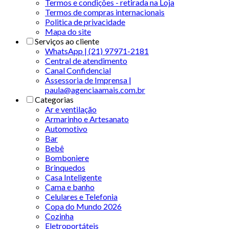
Termos e condições - retirada na Loja
Termos de compras internacionais
Politica de privacidade
Mapa do site
Serviços ao cliente
WhatsApp | (21) 97971-2181
Central de atendimento
Canal Confidencial
Assessoria de Imprensa |
paula@agenciaamais.com.br
Categorias
Ar e ventilação
Armarinho e Artesanato
Automotivo
Bar
Bebê
Bomboniere
Brinquedos
Casa Inteligente
Cama e banho
Celulares e Telefonia
Copa do Mundo 2026
Cozinha
Eletroportáteis