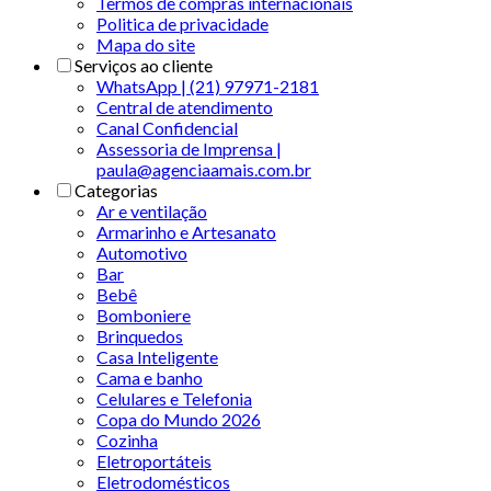
Termos de compras internacionais
Politica de privacidade
Mapa do site
Serviços ao cliente
WhatsApp | (21) 97971-2181
Central de atendimento
Canal Confidencial
Assessoria de Imprensa |
paula@agenciaamais.com.br
Categorias
Ar e ventilação
Armarinho e Artesanato
Automotivo
Bar
Bebê
Bomboniere
Brinquedos
Casa Inteligente
Cama e banho
Celulares e Telefonia
Copa do Mundo 2026
Cozinha
Eletroportáteis
Eletrodomésticos