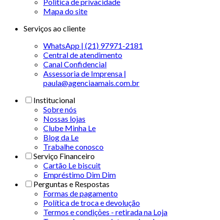
Politica de privacidade
Mapa do site
Serviços ao cliente
WhatsApp | (21) 97971-2181
Central de atendimento
Canal Confidencial
Assessoria de Imprensa |
paula@agenciaamais.com.br
Institucional
Sobre nós
Nossas lojas
Clube Minha Le
Blog da Le
Trabalhe conosco
Serviço Financeiro
Cartão Le biscuit
Empréstimo Dim Dim
Perguntas e Respostas
Formas de pagamento
Política de troca e devolução
Termos e condições - retirada na Loja