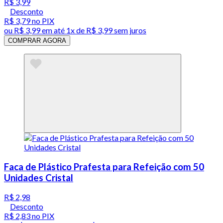
R$ 3,99
Desconto
R$ 3,79
no PIX
ou
R$ 3,99
em até 1x de
R$ 3,99
sem juros
COMPRAR AGORA
Faca de Plástico Prafesta para Refeição com 50
Unidades Cristal
R$ 2,98
Desconto
R$ 2,83
no PIX