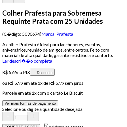
Colher Prafesta para Sobremesa
Requinte Prata com 25 Unidades
(C�digo:
5090674
)
Marca:
Prafesta
A colher Prafesta é ideal para lanchonetes, eventos,
aniversários, reunião de amigos, entre outros. Feito com
material de alta qualidade, garante resistência e conforto.
Ler descri��o completa
R$ 5,69
no PIX
Desconto
ou
R$ 5,99
em até 1x de
R$ 5,99
sem juros
Parcele em até
1
x com o cartão
Le Biscuit
Ver mais formas de pagamento
Selecione ou digite a quantidade desejada